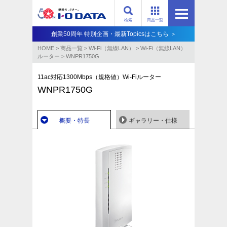
検索
商品一覧
創業50周年 特別企画・最新Topicsはこちら ＞
HOME
>
商品一覧
>
Wi-Fi（無線LAN）
>
Wi-Fi（無線LAN）
ルーター
>
WNPR1750G
11ac対応1300Mbps（規格値）Wi-Fiルーター
WNPR1750G
概要・特長
ギャラリー・仕様