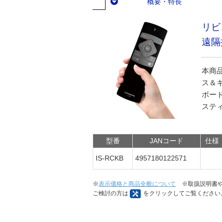
概要・特長
リビ
遠隔
本商
ス＆
ボー
ステ
型番
JANコード
仕様
IS-RCKB
4957180122571
※
表示価格と商品全般について
※取扱説明書や
ご検討の方は
をクリックしてご覧ください