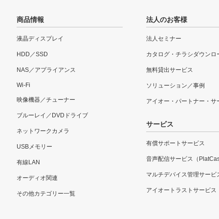
商品情報
法人のお客様
液晶ディスプレイ
法人セミナー
HDD／SSD
カタログ・チラシダウンロ
NAS／アプライアンス
無料貸出サービス
Wi-Fi
ソリューション／事例
映像機器／チューナー
アイオー・パートナー・サ
ブルーレイ／DVDドライブ
サービス
ネットワークカメラ
有償サポートサービス
USBメモリー
音声配信サービス（PlatCas
有線LAN
マルチデバイス管理サービ
オーディオ関連
アイオートラストサービス
その他カテゴリー一覧