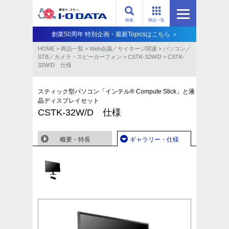
検索
商品一覧
創業50周年 特別企画・最新Topicsはこちら ＞
HOME
>
商品一覧
>
Web会議／サイネージ関連
>
パソコン／
STB／カメラ・スピーカーフォン
>
CSTK-32W/D
>
CSTK-
32W/D 仕様
スティック型パソコン「インテル® Compute Stick」と液
晶ディスプレイセット
CSTK-32W/D 仕様
概要・特長
ギャラリー・仕様