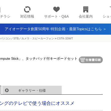
チラシ
対応情報
サポート・Q&A
会社案内
ショ
アイオーデータ創業50周年 特別企画・最新Topicsはこちら ＞
パソコン／STB／カメラ・スピーカーフォン
>
CSTK-32W/T
pute Stick」、タッチパッド付キーボードセット
ギャラリー・仕様
ングのテレビで使う場合にオススメ