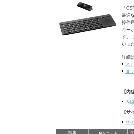
「CS
最適な
操作
キー
す。
いっ
詳細
ステ
タッ
【内
内
【サ
サ
型番
JANコード