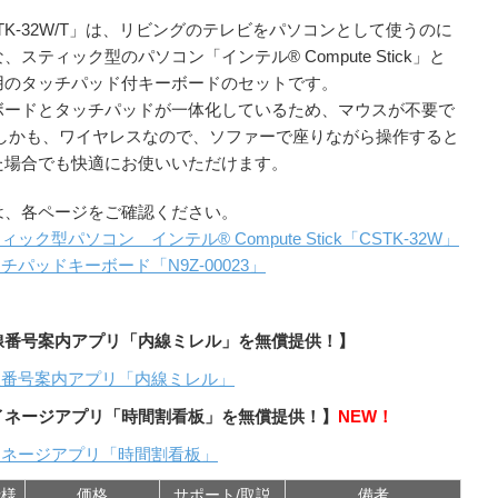
TK-32W/T」は、リビングのテレビをパソコンとして使うのに
、スティック型のパソコン「インテル® Compute Stick」と
用のタッチパッド付キーボードのセットです。
ボードとタッチパッドが一体化しているため、マウスが不要で
 しかも、ワイヤレスなので、ソファーで座りながら操作すると
た場合でも快適にお使いいただけます。
は、各ページをご確認ください。
ィック型パソコン インテル® Compute Stick「CSTK-32W」
チパッドキーボード「N9Z-00023」
線番号案内アプリ「内線ミレル」を無償提供！】
線番号案内アプリ「内線ミレル」
イネージアプリ「時間割看板」を無償提供！】
NEW！
イネージアプリ「時間割看板」
仕様
価格
サポート/取説
備考