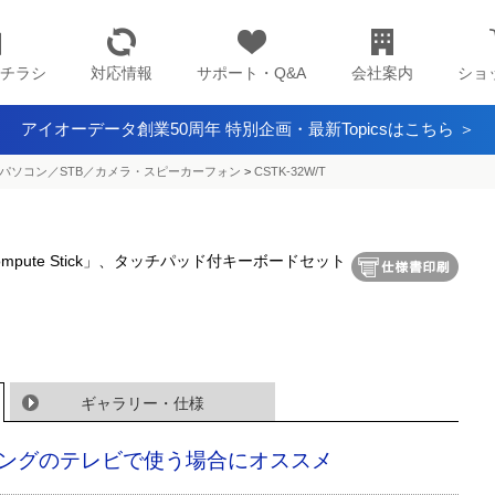
チラシ
対応情報
サポート・Q&A
会社案内
ショ
アイオーデータ創業50周年 特別企画・最新Topicsはこちら ＞
パソコン／STB／カメラ・スピーカーフォン
>
CSTK-32W/T
pute Stick」、タッチパッド付キーボードセット
ギャラリー・仕様
ングのテレビで使う場合にオススメ