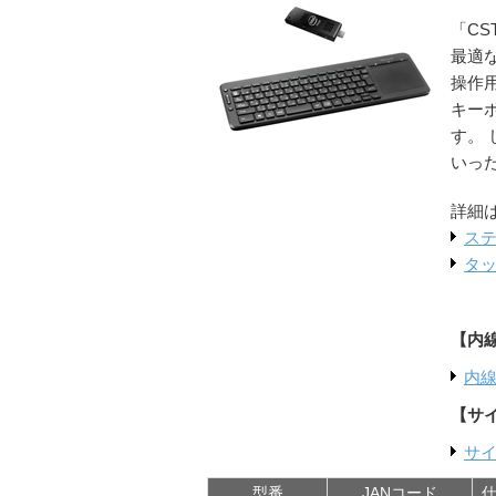
「CS
最適な
操作
キー
す。
いっ
詳細
ステ
タッ
【内
内
【サ
サ
型番
JANコード