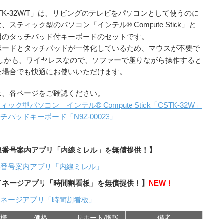
TK-32W/T」は、リビングのテレビをパソコンとして使うのに
、スティック型のパソコン「インテル® Compute Stick」と
用のタッチパッド付キーボードのセットです。
ボードとタッチパッドが一体化しているため、マウスが不要で
 しかも、ワイヤレスなので、ソファーで座りながら操作すると
た場合でも快適にお使いいただけます。
は、各ページをご確認ください。
ィック型パソコン インテル® Compute Stick「CSTK-32W」
チパッドキーボード「N9Z-00023」
線番号案内アプリ「内線ミレル」を無償提供！】
線番号案内アプリ「内線ミレル」
イネージアプリ「時間割看板」を無償提供！】
NEW！
イネージアプリ「時間割看板」
仕様
価格
サポート/取説
備考