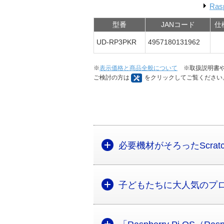
Ra
型番
JANコード
仕
UD-RP3PKR
4957180131962
※
表示価格と商品全般について
※取扱説明書や
ご検討の方は
をクリックしてご覧ください
必要機材がそろったScra
子どもたちに大人気のプログ