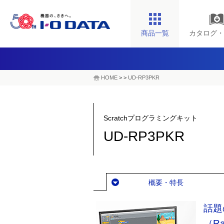
商品一覧
カタログ・
HOME
>
>
UD-RP3PKR
Scratchプログラミングキット
UD-RP3PKR
概要・特長
話題
（Ra