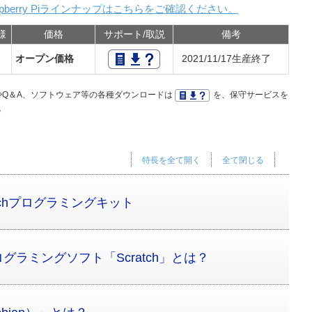
spberry Piラインナップはこちらをご確認ください。
様
価格
サポート/取説
備考
オープン価格
2021/11/17生産終了
Q＆A、ソフトウェア等の各種ダウンロードは
を、保守サービスを
。
特長を全て開く
全て閉じる
tchプログラミングキット
ラミングソフト「Scratch」とは？