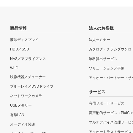
商品情報
法人のお客様
液晶ディスプレイ
法人セミナー
HDD／SSD
カタログ・チラシダウンロ
NAS／アプライアンス
無料貸出サービス
Wi-Fi
ソリューション／事例
映像機器／チューナー
アイオー・パートナー・サ
ブルーレイ／DVDドライブ
サービス
ネットワークカメラ
有償サポートサービス
USBメモリー
音声配信サービス（PlatCas
有線LAN
マルチデバイス管理サービ
オーディオ関連
アイオートラストサービス