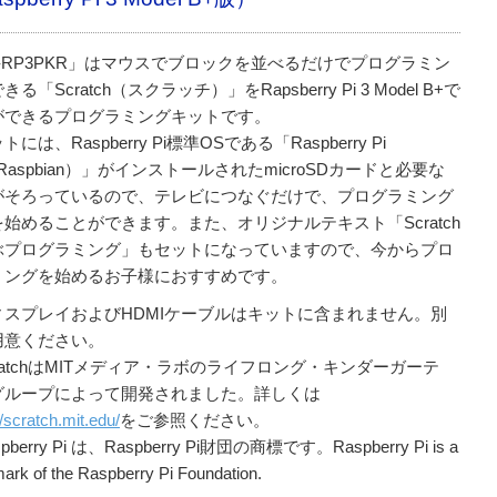
-RP3PKR」はマウスでブロックを並べるだけでプログラミン
る「Scratch（スクラッチ）」をRapsberry Pi 3 Model B+で
ができるプログラミングキットです。
には、Raspberry Pi標準OSである「Raspberry Pi
Raspbian）」がインストールされたmicroSDカードと必要な
がそろっているので、テレビにつなぐだけで、プログラミング
始めることができます。また、オリジナルテキスト「Scratch
ぶプログラミング」もセットになっていますので、今からプロ
ミングを始めるお子様におすすめです。
ィスプレイおよびHDMIケーブルはキットに含まれません。別
用意ください。
ratchはMITメディア・ラボのライフロング・キンダーガーテ
グループによって開発されました。詳しくは
//scratch.mit.edu/
をご参照ください。
pberry Pi は、Raspberry Pi財団の商標です。Raspberry Pi is a
ark of the Raspberry Pi Foundation.