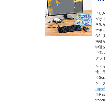
「UD
グができ
学習
本キット
OS（
機材
学習を
で学
グラ
※デ
途ご
※Sc
ン・
https:
※Ras
tradem