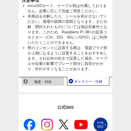
注意事項
microSDカード、ケーブル類は付属しておりま
せん。必要に応じて別途ご用意ください。
本商品を分解したり、シールを剥がさないでく
ださい。感電や故障の原因となります。また分
解、開封されたものについては保証対象外とな
ります。このため、Raspberry Pi 3B+の拡張コ
ネクター（CSI、DSI、40ピンGPIO）はご利用
いただくことができません。
壁のコンセントに設置する際は、電源プラグ部
が上側になるように設置することをおすすめし
ます。それ以外の向きで設置した場合、ケーブ
ルや自重の影響でブレード部分に負荷がかか
り、外れやすくなることがあります。
ギャラリー・仕様
概要・特長
公式SNS