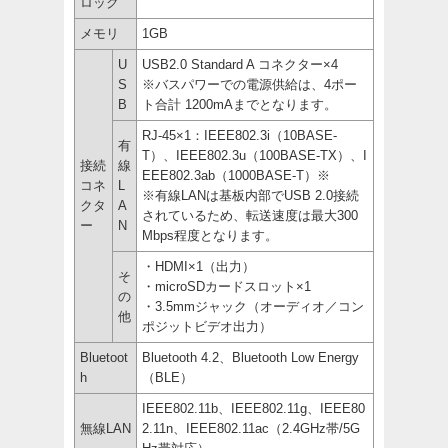
ロック
メモリ
1GB
U
USB2.0 Standard A コネクター×4
S
※バスパワーでの電源供給は、4ポー
B
ト合計 1200mAまでとなります。
RJ-45×1：IEEE802.3i（10BASE-
有
T）、IEEE802.3u（100BASE-TX）、I
接続
線
EEE802.3ab（1000BASE-T）※
コネ
L
※有線LANは基板内部でUSB 2.0接続
クタ
A
されているため、転送速度は最大300
ー
N
Mbps程度となります。
・HDMI×1（出力）
そ
・microSDカードスロット×1
の
・3.5mmジャック（オーディオ／コン
他
ポジットビデオ出力）
Bluetoot
Bluetooth 4.2、Bluetooth Low Energy
h
（BLE）
IEEE802.11b、IEEE802.11g、IEEE80
無線LAN
2.11n、IEEE802.11ac（2.4GHz帯/5G