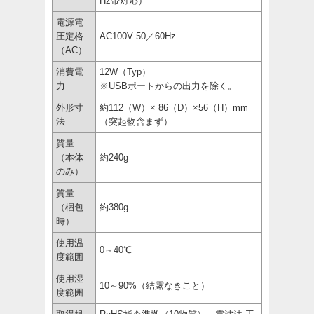
Hz帯対応）
電源電
圧定格
AC100V 50／60Hz
（AC）
消費電
12W（Typ）
力
※USBポートからの出力を除く。
外形寸
約112（W）× 86（D）×56（H）mm
法
（突起物含まず）
質量
（本体
約240g
のみ）
質量
（梱包
約380g
時）
使用温
0～40℃
度範囲
使用湿
10～90%（結露なきこと）
度範囲