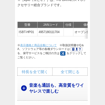
クセサリー総合ブランドです。
型番
JANコード
仕様
価格
サ
ISBT-HP01
4957180111704
オープン価格
※
表示価格と商品全般について
※取扱説明書やQ＆
A、ソフトウェア等の各種ダウンロードは
を、保守サービスをご検討の方は
をクリックして
ご覧ください。
特長を全て開く
全て閉じる
音楽も通話も、高音質をワイ
ヤレスで楽しむ