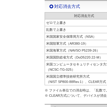
対応消去方式
対応消去方式
ゼロで上書き
乱数で上書き
米国国家安全保障局方式（NSA）
米国陸軍方式（AR380-19）
米国海軍方式（NAVSO P5239-26）
米国国防総省方式（DoD5220.22-M）
米国コンピュータセキュリティセンタ方
（NCSC-TG-025）
米国国立標準技術研究所方式
（NIST SP800-88Rev.1）、CLEAR方式
※ ファイル単位での消去時は、「乱数で
※ CLEAR方式について、デバイスが