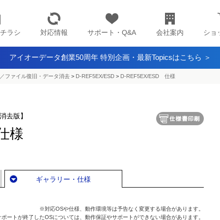
チラシ
対応情報
サポート・Q&A
会社案内
ショ
アイオーデータ創業50周年 特別企画・最新Topicsはこちら ＞
／ファイル復旧・データ消去
>
D-REF5EX/ESD
>
D-REF5EX/ESD 仕様
D消去版】
 仕様
ギャラリー・仕様
※対応OSや仕様、動作環境等は予告なく変更する場合があります。
サポートが終了したOSについては、動作保証やサポートができない場合があります。