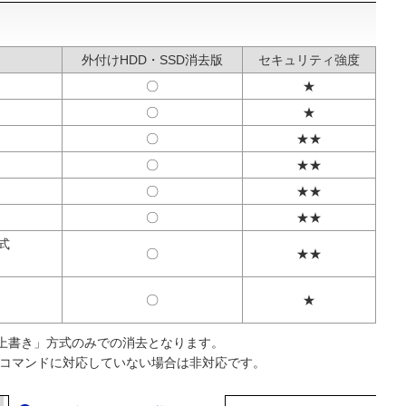
外付けHDD・SSD消去版
セキュリティ強度
〇
★
〇
★
〇
★★
〇
★★
〇
★★
〇
★★
式
〇
★★
〇
★
上書き」方式のみでの消去となります。
消去コマンドに対応していない場合は非対応です。