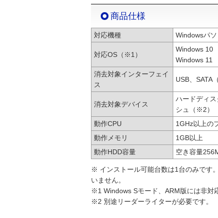
商品仕様
対応機種
Windowsパ
Windows 10
対応OS（※1）
Windows 11
消去対象インターフェイ
USB、SATA（
ス
ハードディス
消去対象デバイス
シュ（※2）
動作CPU
1GHz以上の
動作メモリ
1GB以上
動作HDD容量
空き容量256
※ インストール可能台数は1台のみです
いません。
※1 Windows Sモード、ARM版には非
※2 別途リーダーライターが必要です。