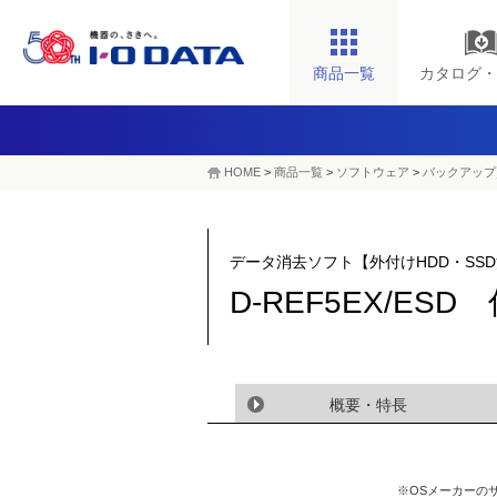
商品一覧
カタログ・
HOME
>
商品一覧
>
ソフトウェア
>
バックアップ
データ消去ソフト【外付けHDD・SS
D-REF5EX/ESD
概要・特長
※OSメーカーの