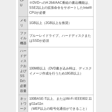
CP
※DVDへのH.264/AAC番組の書込機能は、
U
SSE2以上の拡張命令をサポートしたIntel®
CPUが必要
メモ
1GB以上（2GB以上を推奨）
リ
ファ
ブルーレイドライブ、ハードディスクまた
イル
はSSDが必須
機器
ハー
ドデ
ィス
クお
100MB以上（DVD書き込み時は、ディスク
よび
イメージ作成を行うため18GB以上）
SS
Dの
必要
容量
ネッ
100BASE-T以上、またはWi-Fi IEEE802.11
トワ
g/11a/11n
ーク
（WEP以上の暗号化通信ができること）