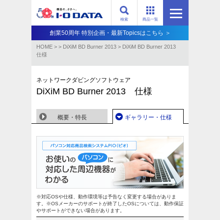
検索
商品一覧
創業50周年 特別企画・最新Topicsはこちら ＞
HOME
>
>
DiXiM BD Burner 2013
>
DiXiM BD Burner 2013
仕様
ネットワークダビングソフトウェア
DiXiM BD Burner 2013 仕様
概要・特長
ギャラリー・仕様
※対応OSや仕様、動作環境等は予告なく変更する場合がありま
す。※OSメーカーのサポートが終了したOSについては、動作保証
やサポートができない場合があります。