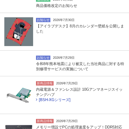
商品価格改定のお知らせ
お知らせ
2026年7月30日
【アイラブデスク】8月のカレンダー壁紙を公開しま
した
お知らせ
2026年7月29日
令和8年熊本地震により被災した当社商品に対する特
別修理サービスの実施について
新商品情報
2026年7月29日
内蔵電源＆ファンレス設計 10Gアンマネージスイッ
チングハブ
[BSH-XGシリーズ]
新商品情報
2026年7月29日
メモリー増設でPCの処理速度をアップ！DDR5対応