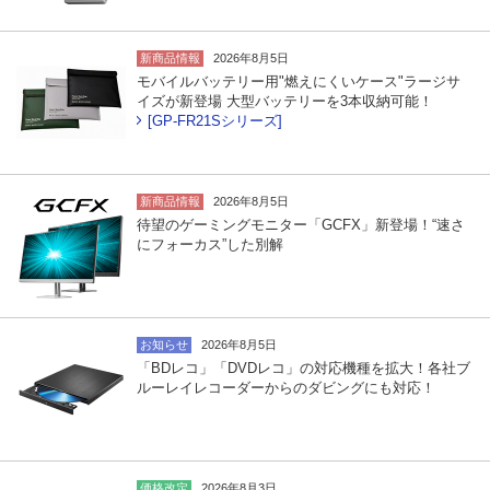
新商品情報
2026年8月5日
モバイルバッテリー用"燃えにくいケース"ラージサ
イズが新登場 大型バッテリーを3本収納可能！
[GP-FR21Sシリーズ]
新商品情報
2026年8月5日
待望のゲーミングモニター「GCFX」新登場！“速さ
にフォーカス”した別解
お知らせ
2026年8月5日
「BDレコ」「DVDレコ」の対応機種を拡大！各社ブ
ルーレイレコーダーからのダビングにも対応！
価格改定
2026年8月3日