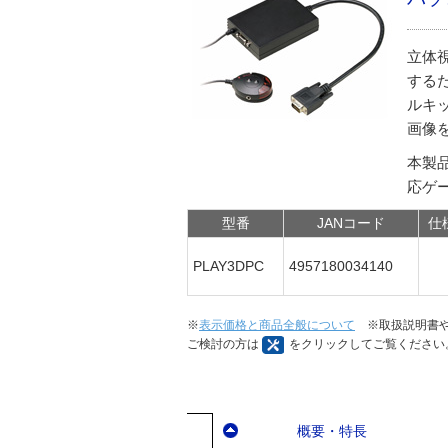
立体視
する
ルキ
画像
本製品
応ゲ
型番
JANコード
仕
PLAY3DPC
4957180034140
※
表示価格と商品全般について
※取扱説明書や
ご検討の方は
をクリックしてご覧ください
概要・特長