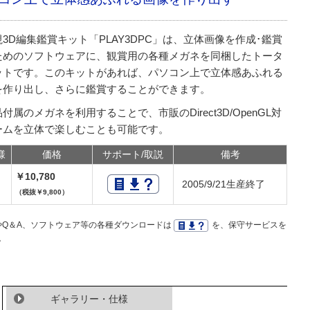
3D編集鑑賞キット「PLAY3DPC」は、立体画像を作成･鑑賞
ためのソフトウェアに、観賞用の各種メガネを同梱したトータ
ットです。このキットがあれば、パソコン上で立体感あふれる
を作り出し、さらに鑑賞することができます。
付属のメガネを利用することで、市販のDirect3D/OpenGL対
ームを立体で楽しむことも可能です。
様
価格
サポート/取説
備考
￥10,780
2005/9/21生産終了
（税抜￥9,800）
Q＆A、ソフトウェア等の各種ダウンロードは
を、保守サービスを
。
ギャラリー・仕様