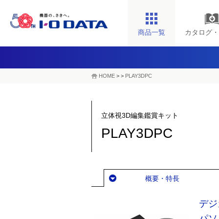
商品一覧
カタログ・
HOME
>
>
PLAY3DPC
立体視3D編集鑑賞キット
PLAY3DPC
概要・特長
デジ
パソ