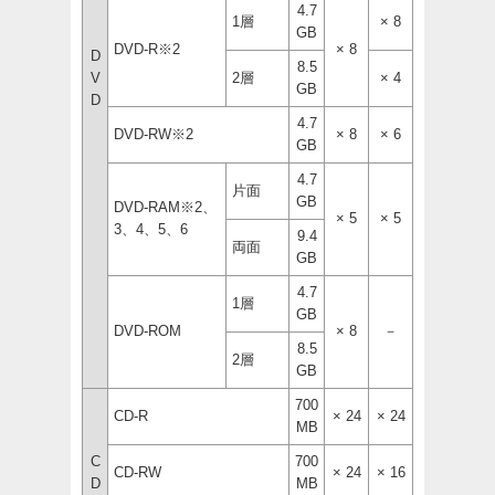
4.7
1層
× 8
GB
DVD-R※2
× 8
D
8.5
V
2層
× 4
GB
D
4.7
DVD-RW※2
× 8
× 6
GB
4.7
片面
GB
DVD-RAM※2、
× 5
× 5
3、4、5、6
9.4
両面
GB
4.7
1層
GB
DVD-ROM
× 8
－
8.5
2層
GB
700
CD-R
× 24
× 24
MB
C
700
CD-RW
× 24
× 16
D
MB