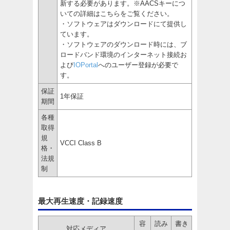
新する必要があります。※AACSキーにつ
いての詳細はこちらをご覧ください。
・ソフトウェアはダウンロードにて提供し
ています。
・ソフトウェアのダウンロード時には、ブ
ロードバンド環境のインターネット接続お
よび
IOPortal
へのユーザー登録が必要で
す。
保証
1年保証
期間
各種
取得
規
VCCI Class B
格・
法規
制
最大再生速度・記録速度
容
読み
書き
対応メディア