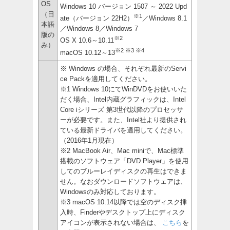
OS
Windows 10 バージョン 1507 ～ 2022 Upd
（日
※1
ate（バージョン 22H2）
／Windows 8.1
本語
／Windows 8／Windows 7
版の
※2
OS X 10.6～10.11
み）
※2 ※3 ※4
macOS 10.12～13
※ Windows の場合、それぞれ最新のServi
ce Packを適用してください。
※1 Windows 10にてWinDVDをお使いいた
だく場合、Intel内蔵グラフィックは、Intel
Core iシリーズ 第3世代以降のプロセッサ
ーが必要です。また、Intel社より提供され
ている最新ドライバを適用してください。
（2016年1月現在）
※2 MacBook Air、Mac miniで、Mac標準
搭載のソフトウェア「DVD Player」を使用
してのブルーレイディスクの再生はできま
せん。なおダウンロードソフトウェアは、
Windowsのみ対応しております。
※3 macOS 10.14以降では空のディスク挿
入時、Finderやデスクトップ上にディスク
アイコンが表示されない場合は、
こちら
を