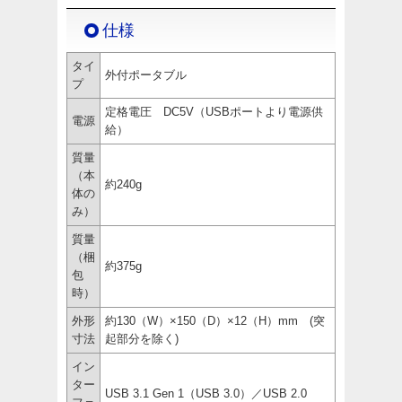
仕様
タイ
外付ポータブル
プ
定格電圧 DC5V（USBポートより電源供
電源
給）
質量
（本
約240g
体の
み）
質量
（梱
約375g
包
時）
外形
約130（W）×150（D）×12（H）mm (突
寸法
起部分を除く)
イン
ター
USB 3.1 Gen 1（USB 3.0）／USB 2.0