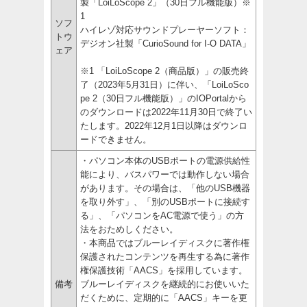
製「LoiLoScope 2」（30日フル機能版）※
1
ソフ
ハイレゾ対応サウンドプレーヤーソフト：
トウ
デジオン社製「CurioSound for I-O DATA」
ェア
※1 「LoiLoScope 2（商品版）」の販売終
了（2023年5月31日）に伴い、「LoiLoSco
pe 2（30日フル機能版）」のIOPortalから
のダウンロードは2022年11月30日で終了い
たします。2022年12月1日以降はダウンロ
ードできません。
・パソコン本体のUSBポートの電源供給性
能により、バスパワーでは動作しない場合
があります。その場合は、「他のUSB機器
を取り外す」、「別のUSBポートに接続す
る」、「パソコンをAC電源で使う」の方
法をおためしください。
・本商品ではブルーレイディスクに著作権
保護されたコンテンツを再生する為に著作
権保護技術「AACS」を採用しています。
備考
ブルーレイディスクを継続的にお使いいた
だくために、定期的に「AACS」キーを更