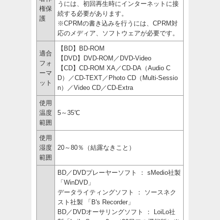
うには、初回再生時にインターネットに接
権保
続する必要があります。
護
※CPRMの書き込みを行うには、CPRM対
応のメディア、ソフトウェアが必要です。
【BD】BD-ROM
適合
【DVD】DVD-ROM／DVD-Video
フォ
【CD】CD-ROM XA／CD-DA（Audio C
ーマ
D）／CD-TEXT／Photo CD（Multi-Sessio
ット
n）／Video CD／CD-Extra
使用
温度
5～35℃
範囲
使用
湿度
20～80％（結露なきこと）
範囲
BD／DVDプレーヤーソフト ： sMedio社製
「WinDVD」
データライティングソフト ： ソースネク
スト社製 「B's Recorder」
BD／DVDオーサリングソフト ： LoiLo社