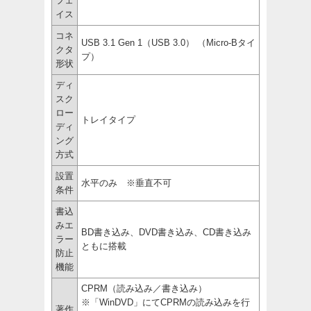
フェ
イス
コネ
USB 3.1 Gen 1（USB 3.0） （Micro-Bタイ
クタ
プ）
形状
ディ
スク
ロー
トレイタイプ
ディ
ング
方式
設置
水平のみ ※垂直不可
条件
書込
みエ
BD書き込み、DVD書き込み、CD書き込み
ラー
ともに搭載
防止
機能
CPRM（読み込み／書き込み）
※「WinDVD」にてCPRMの読み込みを行
著作