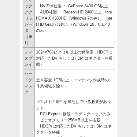
ック
・NVIDIA社製 ： GeForce 8400 GS以上
アク
・AMD社製 ： Radeon HD 2400以上、Inte
セラ
l GMA X 4500HD（Windows 7のみ）、Inte
レー
l HD Graphics以上（Windows 10／8.1／8
タ
のみ）
（※
1）
ディ
1024×768ピクセル以上の解像度（HDCPに
スプ
対応したDVIもしくはHDMIコネクターを搭
レイ
載）
ハー
ドデ
空き容量 1GB以上（コンテンツ作成時の
ィス
作業領域を除く）
ク
※1 以下の条件を満たしている必要があり
ます。
・PCI-Express接続 ※デスクトップのみ
・ビデオメモリー256MB以上を搭載
・HDCPに対応したDVIもしくはHDMIコネ
クターを搭載