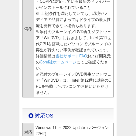
・COPPに対応している最新のドライバー
がインストールされていること
※ 上記条件を満たしていても、環境やメ
ディアの品質によってはドライブの最大性
能を発揮できない場合もあります。
備考
※添付のブルーレイ／DVD再生ソフトウェ
ア「WinDVD」におきまして、Intel 第11世
代CPUを搭載したパソコンでブルーレイの
再生が行えない事例が確認されています。
詳細情報は
当社サポートFAQ
および開発元
の
Corel社ホームページ
にてご確認くださ
い。
※添付のブルーレイ／DVD再生ソフトウェ
ア「WinDVD」は、 Intel 第12世代以降のC
PUを搭載したパソコンでお使いいただけ
ません。
対応OS
Windows 11 ～ 2022 Update（バージョン
対応
22H2）