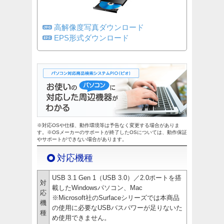
高解像度写真ダウンロード
EPS形式ダウンロード
※対応OSや仕様、動作環境等は予告なく変更する場合がありま
す。※OSメーカーのサポートが終了したOSについては、動作保証
やサポートができない場合があります。
対応機種
USB 3.1 Gen 1（USB 3.0）／2.0ポートを搭
対
載したWindowsパソコン、Mac
応
※Microsoft社のSurfaceシリーズでは本商品
機
の使用に必要なUSBバスパワーが足りないた
種
め使用できません。