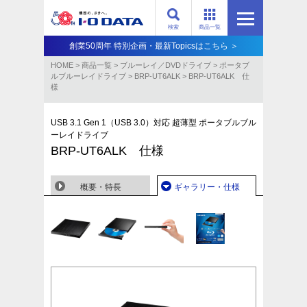
検索
商品一覧
創業50周年 特別企画・最新Topicsはこちら ＞
HOME
>
商品一覧
>
ブルーレイ／DVDドライブ
>
ポータブ
ルブルーレイドライブ
>
BRP-UT6ALK
>
BRP-UT6ALK 仕
様
USB 3.1 Gen 1（USB 3.0）対応 超薄型 ポータブルブル
ーレイドライブ
BRP-UT6ALK 仕様
概要・特長
ギャラリー・仕様