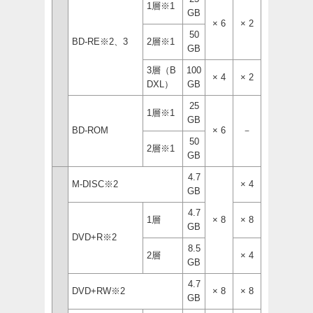
1層※1
GB
× 6
× 2
50
BD-RE※2、3
2層※1
GB
3層（B
100
× 4
× 2
DXL）
GB
25
1層※1
GB
BD-ROM
× 6
－
50
2層※1
GB
4.7
M-DISC※2
× 4
GB
4.7
1層
× 8
× 8
GB
DVD+R※2
8.5
2層
× 4
GB
4.7
DVD+RW※2
× 8
× 8
GB