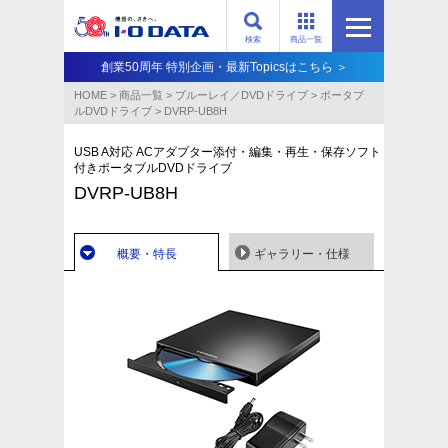
検索
商品一覧
創業50周年 特別企画・最新Topicsはこちら ＞
HOME
>
商品一覧
>
ブルーレイ／DVDドライブ
>
ポータブ
ルDVDドライブ
>
DVRP-UB8H
USB A対応 ACアダプター添付・編集・再生・保存ソフト
付きポータブルDVDドライブ
DVRP-UB8H
概要・特長
ギャラリー・仕様