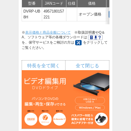
型番
JANコード
仕様
価格
保守
サポ
DVRP-UB
4957180157
オープン価格
8H
221
※
表示価格と商品全般について
※取扱説明書やQ＆
A、ソフトウェア等の各種ダウンロードは
を、保守サービスをご検討の方は
をクリックして
ご覧ください。
特長を全て開く
全て閉じる