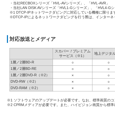
・当社RECBOXシリーズ「HVL-AVシリーズ」、「HVL-AVR」
・当社LAN DISK AVシリーズ「HVL1-Gシリーズ」、「HVL4-G
※1 DTCP-IPネットワークダビングに対応している機種に限りま
※DTCP-IPによるネットワークダビングを行う際は、インター
対応放送とメディア
スカパー
！
プレミアム
地上デジタ
サービス（※1）
1層／2層BD-R
○
○
1層／2層BD-RE
○
○
1層／2層DVD-R（※2）
×
○
DVD-RW（※2）
×
○
DVD-RAM（※2）
×
○
※1 ソフトウェアのアップデートが必要です。なお、標準画質の
※2 CPRMメディアが必要です。また、ハイビジョン画質から標