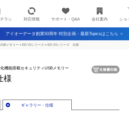
チラシ
対応情報
サポート・Q&A
会社案内
ショ
アイオーデータ創業50周年 特別企画・最新Topicsはこちら ＞
USBメモリー
>
ED-V3シリーズ
>
ED-V3シリーズ 仕様
化機能搭載セキュリティUSBメモリー
仕様
ギャラリー・仕様