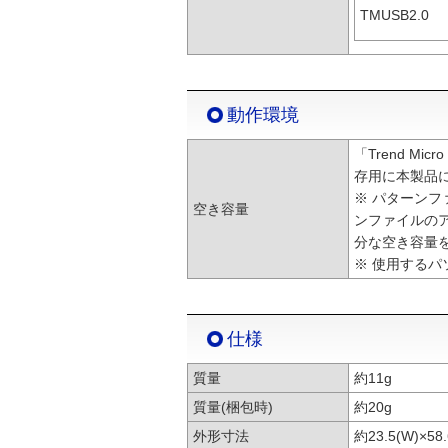
TMUSB2.0
動作環境
「Trend Mic
存用に本製品に
※ パターン
空き容量
ンファイルの
分な空き容量
※ 使用するパ
仕様
質量
約11g
質量(梱包時)
約20g
外形寸法
約23.5(W)×58.