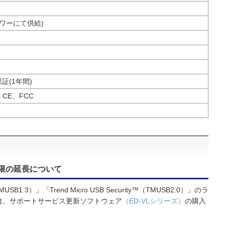
パワーにて供給)
証(1年間)
B、CE、FCC
限の延長について
iz（TMUSB1.3）」「Trend Micro USB Security™（TMUSB2.0）」のラ
は、サポートサービス更新ソフトウェア
（ED-VLシリーズ）
の購入