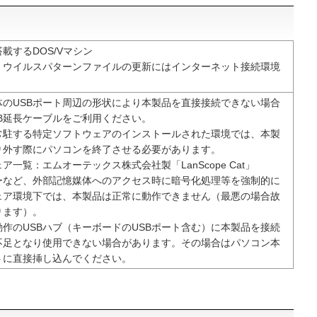
搭載するDOS/Vマシン
、ウイルスパターンファイルの更新にはインターネット接続環境
体のUSBポート周辺の形状により本製品を直接接続できない場合
B延長ケーブルをご利用ください。
常駐する特定ソフトウェアのインストールされた環境では、本製
り外す際にパソコンを終了させる必要があります。
ア一覧：エムオーテックス株式会社製「LanScope Cat」
リーなど、外部記憶媒体へのアクセス時に暗号化処理等を強制的に
ェア環境下では、本製品は正常に動作できません（最悪の場合故
ります）。
作のUSBハブ（キーボードのUSBポート含む）に本製品を接続
不足となり使用できない場合があります。その場合はパソコン本
トに直接挿し込んでください。