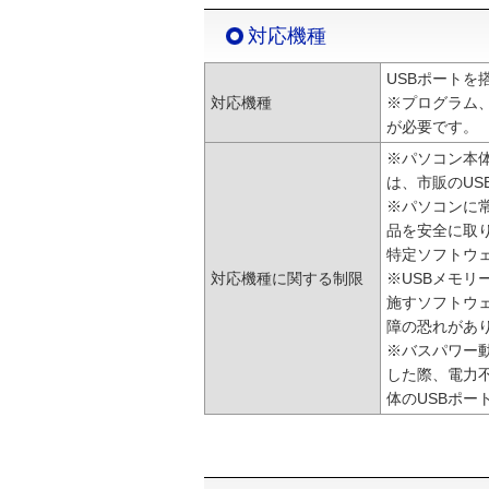
対応機種
USBポートを
対応機種
※プログラム
が必要です。
※パソコン本
は、市販のUS
※パソコンに
品を安全に取
特定ソフトウェ
対応機種に関する制限
※USBメモ
施すソフトウ
障の恐れがあ
※バスパワー動
した際、電力
体のUSBポー