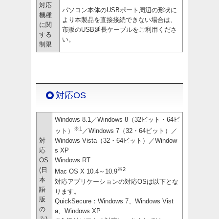
対応
パソコン本体のUSBポート周辺の形状に
機種
より本製品を直接接続できない場合は、
に関
市販のUSB延長ケーブルをご利用くださ
する
い。
制限
対応OS
Windows 8.1／Windows 8（32ビット・64ビ
※1
ット）
／Windows 7（32・64ビット）／
対
Windows Vista（32・64ビット）／Window
応
s XP
OS
Windows RT
(日
※2
Mac OS X 10.4～10.9
本
対応アプリケーションの対応OSは以下とな
語
ります。
版
QuickSecure：Windows 7、Windows Vist
の
a、Windows XP
み)