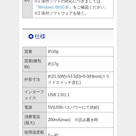
※1 添付ソフトの対応につきましては、
「
Windows 8対応表
」をご確認ください。
※2 添付ソフトウェアを除く。
仕様
質量
約10g
質量(梱包
約17g
時)
約21.5(W)×53.5(D)×8.0(H)mm(スラ
外形寸法
イドスイッチ含む)
インターフ
USB 2.0/1.1
ェイス
電源
5V(USBバスパワーにて供給)
消費電流
200mA(max) ※読み書き時
(最大)
使用温度範
0～45