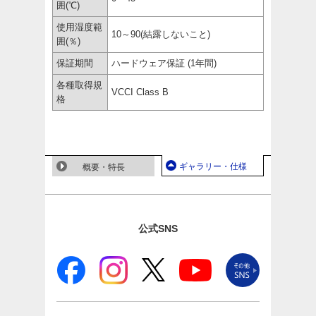
囲(℃)
使用湿度範
10～90(結露しないこと)
囲(％)
保証期間
ハードウェア保証 (1年間)
各種取得規
VCCI Class B
格
ギャラリー・仕様
概要・特長
公式SNS