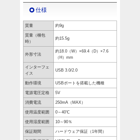
仕様
質量
約9g
質量（梱包
約15.5g
時）
約18.0（W）×69.4（D）×7.6
外形寸法
（H）mm
インターフェ
USB 3.0/2.0
イス
動作環境
USBポートを搭載した機種
電源電圧定格
5V
消費電流
250mA（MAX）
使用温度範囲
0～40℃
使用湿度範囲
10～90％
保証期間
ハードウェア保証（1年間）