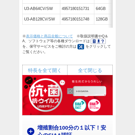
U3-AB64CV/SW
4957180151731
64GB
オープン
U3-AB128CV/SW
4957180151748
128GB
オープン
※
表示価格と商品全般について
※取扱説明書やQ＆
A、ソフトウェア等の各種ダウンロードは
を、保守サービスをご検討の方は
をクリックして
ご覧ください。
特長を全て開く
全て閉じる
増殖割合100分の１以下！安