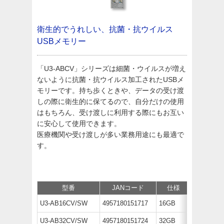
衛生的でうれしい、抗菌・抗ウイルス
USBメモリー
「U3-ABCV」シリーズは細菌・ウイルスが増え
ないように抗菌・抗ウイルス加工されたUSBメ
モリーです。持ち歩くときや、データの受け渡
しの際に衛生的に保てるので、自分だけの使用
はもちろん、受け渡しに利用する際にもお互い
に安心して使用できます。
医療機関や受け渡しが多い業務用途にも最適で
す。
型番
JANコード
仕様
価
U3-AB16CV/SW
4957180151717
16GB
オープン
U3-AB32CV/SW
4957180151724
32GB
オープン