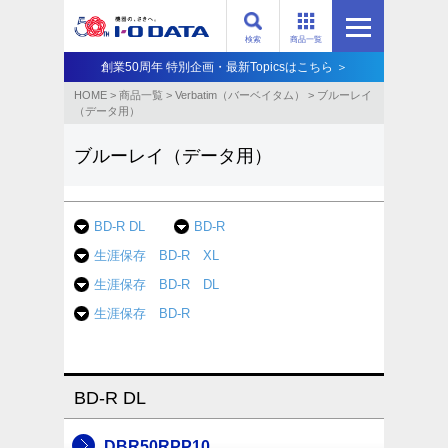
検索
商品一覧
創業50周年 特別企画・最新Topicsはこちら ＞
HOME
>
商品一覧
>
Verbatim（バーベイタム）
>
ブルーレイ
（データ用）
ブルーレイ（データ用）
BD-R DL
BD-R
生涯保存 BD-R XL
生涯保存 BD-R DL
生涯保存 BD-R
BD-R DL
DBR50RPP10