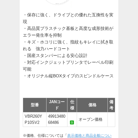
・保存に強く、ドライブとの優れた互換性を実
現
・高品質プラスチック基板と高度な成形技術が
エラー発生率を抑制
・キズ・ホコリに強く、指紋もキレイに拭き取
れる 強力ハードコート
・国産スタンパーによる安心設計
・対応インクジェットプリンタでレーベル印刷
可能
・オリジナル縦BOXタイプのスピンドルケース
JANコー
仕
備
型番
価格
ド
様
考
VBR260Y
49913480
オープン価格
P10SV2
68486
※価格、仕様については「
表示価格と商品全般につい