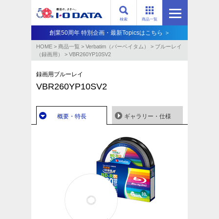
検索
商品一覧
創業50周年 特別企画・最新Topicsはこちら ＞
HOME
>
商品一覧
>
Verbatim（バーベイタム）
>
ブルーレイ
（録画用）
>
VBR260YP10SV2
録画用ブルーレイ
VBR260YP10SV2
概要・特長
ギャラリー・仕様