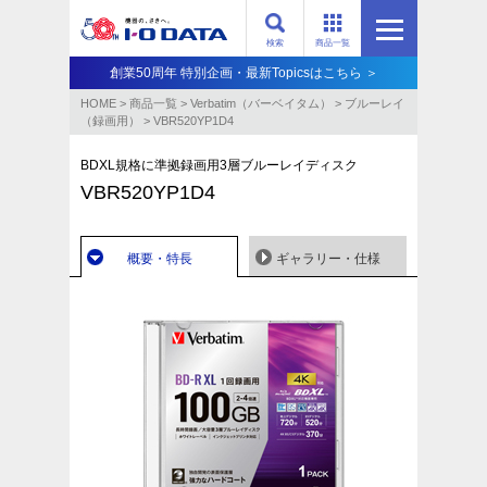
検索
商品一覧
創業50周年 特別企画・最新Topicsはこちら ＞
HOME
>
商品一覧
>
Verbatim（バーベイタム）
>
ブルーレイ
（録画用）
>
VBR520YP1D4
BDXL規格に準拠録画用3層ブルーレイディスク
VBR520YP1D4
概要・特長
ギャラリー・仕様