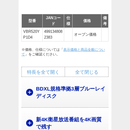
JANコー
仕
備
型番
価格
ド
様
考
VBR520Y
499134808
オープン価格
P1D4
2383
※価格、仕様については「
表示価格と商品全般につい
て
」をご確認ください。
特長を全て開く
全て閉じる
BDXL規格準拠3層ブルーレイ
ディスク
新4K衛星放送番組を4K画質
で残す