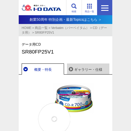
検索
商品一覧
創業50周年 特別企画・最新Topicsはこちら ＞
HOME
>
商品一覧
>
Verbatim（バーベイタム）
>
CD（デー
タ用）
>
SR80FP25V1
データ用CD
SR80FP25V1
概要・特長
ギャラリー・仕様