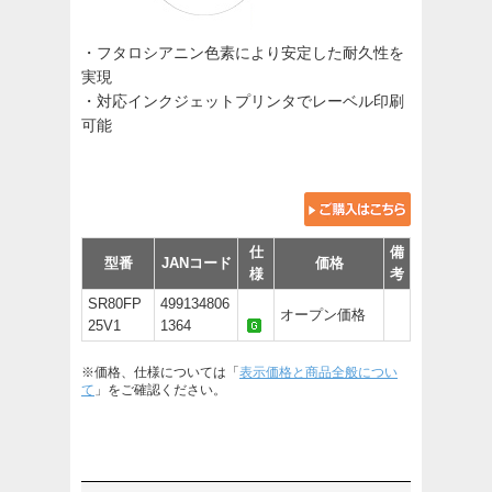
・フタロシアニン色素により安定した耐久性を
実現
・対応インクジェットプリンタでレーベル印刷
可能
仕
備
型番
JANコード
価格
様
考
SR80FP
499134806
オープン価格
25V1
1364
※価格、仕様については「
表示価格と商品全般につい
て
」をご確認ください。