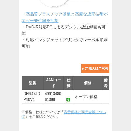
・
高品質プラスチック基板と高度な成形技術が
エラー発生率を抑制
・DVD-R対応PCによるデジタル放送録画も可
能
・対応インクジェットプリンタでレーベル印刷
可能
JANコー
仕
備
型番
価格
ド
様
考
DHR47JD
49913480
オープン価格
P10V1
61098
※価格、仕様については「
表示価格と商品全般につい
て
」をご確認ください。