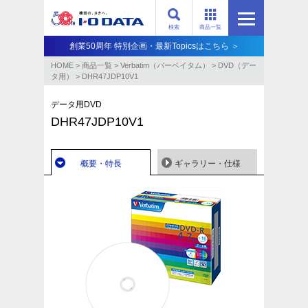
検索
商品一覧
創業50周年 特別企画・最新Topicsはこちら ＞
HOME
>
商品一覧
>
Verbatim（バーベイタム）
>
DVD（デー
タ用）
>
DHR47JDP10V1
データ用DVD
DHR47JDP10V1
概要・特長
ギャラリー・仕様