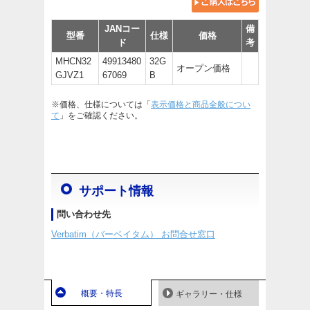
JANコー
備
型番
仕様
価格
ド
考
MHCN32
49913480
32G
オープン価格
GJVZ1
67069
B
※価格、仕様については「
表示価格と商品全般につい
て
」をご確認ください。
サポート情報
問い合わせ先
Verbatim（バーベイタム） お問合せ窓口
概要・特長
ギャラリー・仕様