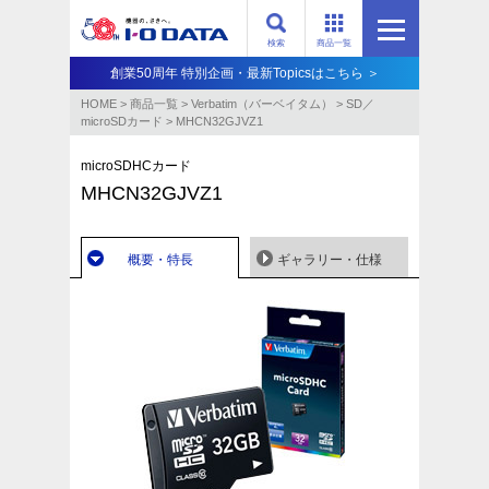
検索
商品一覧
創業50周年 特別企画・最新Topicsはこちら ＞
HOME
>
商品一覧
>
Verbatim（バーベイタム）
>
SD／
microSDカード
>
MHCN32GJVZ1
microSDHCカード
MHCN32GJVZ1
概要・特長
ギャラリー・仕様