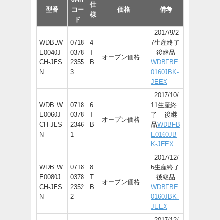
仕
型番
コー
価格
備考
様
ド
2017/9/2
WDBLW
0718
4
7生産終了
E0040J
0378
T
後継品
オープン価格
CH-JES
2355
B
WDBFBE
N
3
0160JBK-
JEEX
2017/10/
WDBLW
0718
6
11生産終
E0060J
0378
T
了 後継
オープン価格
CH-JES
2346
B
品
WDBFB
N
1
E0160JB
K-JEEX
2017/12/
WDBLW
0718
8
6生産終了
E0080J
0378
T
後継品
オープン価格
CH-JES
2352
B
WDBFBE
N
2
0160JBK-
JEEX
2017/12/