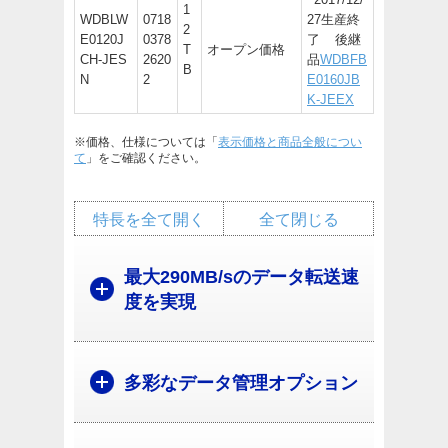
1
WDBLW
0718
27生産終
2
E0120J
0378
了 後継
T
オープン価格
CH-JES
2620
品
WDBFB
B
N
2
E0160JB
K-JEEX
※価格、仕様については「
表示価格と商品全般につい
て
」をご確認ください。
特長を全て開く
全て閉じる
最大290MB/sのデータ転送速
度を実現
多彩なデータ管理オプション