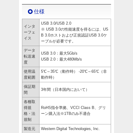
仕様
USB 3.0/USB 2.0
インタ
※ USB 3.0の性能速度を得るには、US
ーフェ
B 3.0ホストおよび正規認証USB 3.0ケ
イス
ーブルが必要です。
データ
USB 3.0：最大5Gb/s
転送速
USB 2.0：最大480Mb/s
度
使用温
5℃～35℃（動作時） -20℃～65℃（非
度範囲
動作時）
保証期
3年間（日本国内において）
間
各種取
得規
RoHS指令準拠、VCCI Class B、グリ
格・法
ーン購入法※1TBのみ不適合
規制
製造元
Western Digital Technologies, Inc.