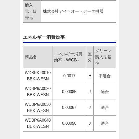
輸入
元・販
株式会社アイ・オー・データ機器
売元
エネルギー消費効率
グリーン
エネルギー消費
区
商品名
購入法基
効率（W/GB）
分
準
WDBFKF0010
0.0017
H
不適合
BBK-WESN
WDBP6A0020
0.00085
J
適合
BBK-WESN
WDBP6A0030
0.00067
J
適合
BBK-WESN
WDBP6A0040
0.00050
J
適合
BBK-WESN