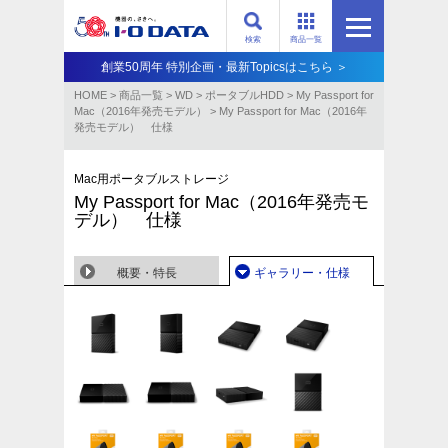
検索
商品一覧
創業50周年 特別企画・最新Topicsはこちら ＞
HOME
>
商品一覧
>
WD
>
ポータブルHDD
>
My Passport for
Mac（2016年発売モデル）
>
My Passport for Mac（2016年
発売モデル） 仕様
Mac用ポータブルストレージ
My Passport for Mac（2016年発売モ
デル） 仕様
概要・特長
ギャラリー・仕様