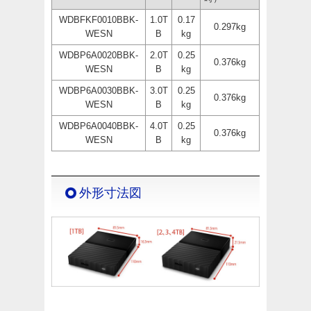
WDBFKF0010BBK-
1.0T
0.17
0.297kg
WESN
B
kg
WDBP6A0020BBK-
2.0T
0.25
0.376kg
WESN
B
kg
WDBP6A0030BBK-
3.0T
0.25
0.376kg
WESN
B
kg
WDBP6A0040BBK-
4.0T
0.25
0.376kg
WESN
B
kg
外形寸法図