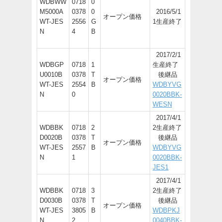
WDBWW
0718
0
M5000A
0378
0
2016/5/1
オープン価格
WT-JES
2556
G
1生産終了
N
4
B
2017/2/1
WDBGP
0718
1
生産終了
U0010B
0378
T
後継品
オープン価格
WT-JES
2554
B
WDBYVG
N
0
0020BBK-
WESN
2017/4/1
WDBBK
0718
2
2生産終了
D0020B
0378
T
後継品
オープン価格
WT-JES
2557
B
WDBYVG
N
1
0020BBK-
JES1
2017/4/1
WDBBK
0718
3
2生産終了
D0030B
0378
T
後継品
オープン価格
WT-JES
3805
B
WDBPKJ
N
2
0040BBK-