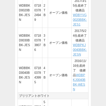
2017/3/1
WDBBK
0718
2
5生産終了
D0020B
0378
T
後継品
オープン価格
BK-JES
2494
B
WDBYVG
N
9
0020BBK-
JES1
2017/5/2
WDBBK
0718
3
4生産終了
D0030B
0378
T
後継品
オープン価格
BK-JES
3807
B
WDBPKJ
N
6
0040BBK-
JESN
2016/11/
16生産終
WDBBK
0718
4
了 後継
D0040B
0378
T
オープン価格
品
WDBP
BK-JES
4399
B
KJ0040B
N
5
BK-WES
N
ブリリアントホワイト
5