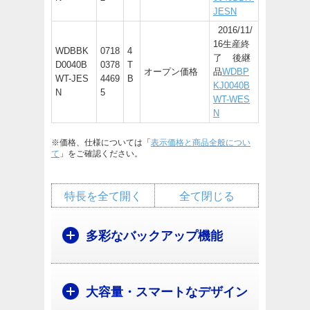
JESN
2016/11/
16生産終
WDBBK
0718
4
了 後継
D0040B
0378
T
オープン価格
品
WDBP
WT-JES
4469
B
KJ0040B
N
5
WT-WES
N
※価格、仕様については「
表示価格と商品全般につい
て
」をご確認ください。
特長を全て開く
全て閉じる
多彩なバックアップ機能
大容量・スマートなデザイン