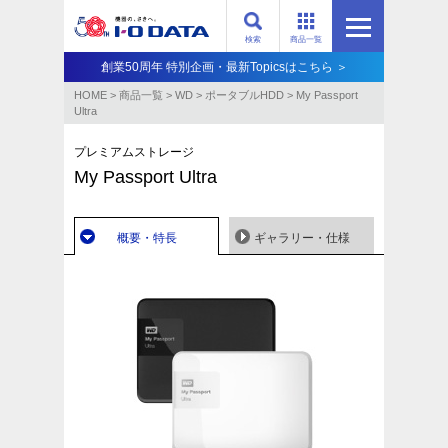
検索
商品一覧
創業50周年 特別企画・最新Topicsはこちら ＞
HOME
>
商品一覧
>
WD
>
ポータブルHDD
>
My Passport
Ultra
プレミアムストレージ
My Passport Ultra
概要・特長
ギャラリー・仕様