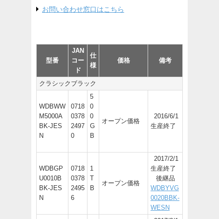
お問い合わせ窓口はこちら
JAN
仕
型番
コー
価格
備考
様
ド
クラシックブラック
5
WDBWW
0718
0
M5000A
0378
0
2016/6/1
オープン価格
BK-JES
2497
G
生産終了
N
0
B
2017/2/1
WDBGP
0718
1
生産終了
U0010B
0378
T
後継品
オープン価格
BK-JES
2495
B
WDBYVG
N
6
0020BBK-
WESN