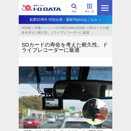
検索
商品一覧
創業50周年 特別企画・最新Topicsはこちら ＞
HOME
>
特集ページ
>
I-O DATA MAGAZINE
>
SDカードの寿
命を考えた耐久性。ドライブレコーダーに最適
SDカードの寿命を考えた耐久性。ド
ライブレコーダーに最適