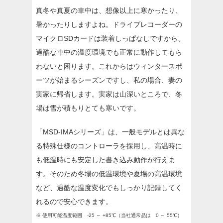
真冬や真夏の車中は、想像以上に寒かったり、
暑かったりしますよね。ドライブレコーダーの
マイクロSDカードは装着しっぱなしですから、
過酷な車中の温度環境でも正常に動作してもら
わないと困ります。これからはウィンタースポ
ーツが始まるシーズンですし、私の場合、妻の
実家に帰省します。実家は山深いところで、冬
場は雪が積もりとても寒いです。
「MSD-IMAシリーズ」は、一般モデルとは異な
る特殊仕様のコントローラを採用し、高温時に
も低温時にも安定した書き込み動作が行えま
す。そのため冬場の低温環境や夏場の高温環境
など、過酷な温度変化でもしっかり記録してく
れるので安心できます。
※ 使用可能温度範囲 -25 ～ +85℃（当社通常品は 0 ～ 55℃）