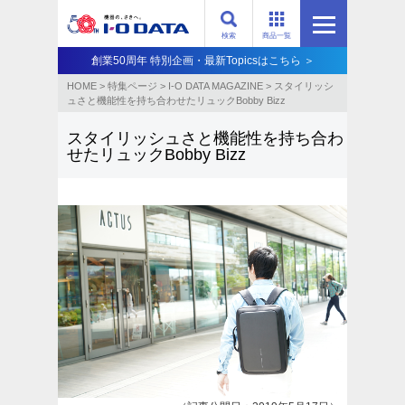
検索
商品一覧
創業50周年 特別企画・最新Topicsはこちら ＞
HOME
>
特集ページ
>
I-O DATA MAGAZINE
>
スタイリッシ
ュさと機能性を持ち合わせたリュックBobby Bizz
スタイリッシュさと機能性を持ち合わ
せたリュックBobby Bizz