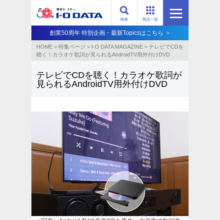
検索
商品一覧
創業50周年 特別企画・最新Topicsはこちら ＞
HOME
>
特集ページ
>
I-O DATA MAGAZINE
>
テレビでCDを
聴く！カラオケ歌詞が見られるAndroidTV用外付けDVD
テレビでCDを聴く！カラオケ歌詞が
見られるAndroidTV用外付けDVD