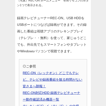
（写真）REC-ON ホームメニュー 専用リモコンのボタ
ン1つで表示される。
録画テレビチューナーREC-ON。USB HDDを
USBポートにつなげば録画ができます。その録
画した番組は視聴アプリのテレキングプレイ
（テレプレ・・無料）を使って、家じゅうどこ
でも、外出先でもスマートフォンやタブレット
やWindowsパソコンで視聴できます。
◎ご参照
REC-ON（レックオン）どこでもテレ
ビ。テレビや録画番組を観る時間がない
皆さまへ朗報！
REC-ON対応HDD 録画テレビチューナ
ー動作確認済み機器一覧