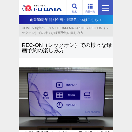
検索
商品一覧
創業50周年 特別企画・最新Topicsはこちら ＞
HOME
>
特集ページ
>
I-O DATA MAGAZINE
>
REC-ON（レ
ックオン）での様々な録画予約の楽しみ方
REC-ON（レックオン）での様々な録
画予約の楽しみ方