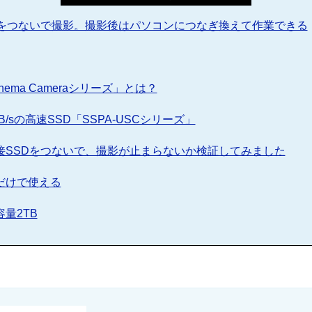
Dをつないで撮影。撮影後はパソコンにつなぎ換えて作業できる
inema Cameraシリーズ」とは？
B/sの高速SSD「SSPA-USCシリーズ」
接SSDをつないで、撮影が止まらないか検証してみました
だけで使える
量2TB