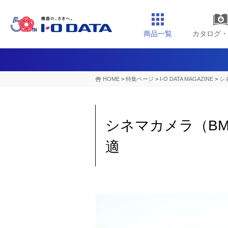
商品一覧
カタログ・
HOME
>
特集ページ
>
I-O DATA MAGAZINE
>
シ
シネマカメラ（BM
適