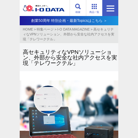
検索
商品一覧
創業50周年 特別企画・最新Topicsはこちら ＞
HOME
>
特集ページ
>
I-O DATA MAGAZINE
>
高セキュリテ
ィなVPNソリューション、外部から安全な社内アクセスを実
現「テレワークテル」
高セキュリティなVPNソリューショ
ン、外部から安全な社内アクセスを実
現「テレワークテル」