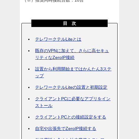
（※）推奨同時接続台数：10台
目 次
テレワークテルLiteとは
既存のVPNに加えて、さらに高セキュ
リティなZeroIP接続
設置から利用開始まではかんたん3ステ
ップ
テレワークテルLiteの設置と初期設定
クライアントPCに必要なアプリをイン
ストール
クライアントPCとの接続設定をする
自宅や出張先でZeroIP接続する