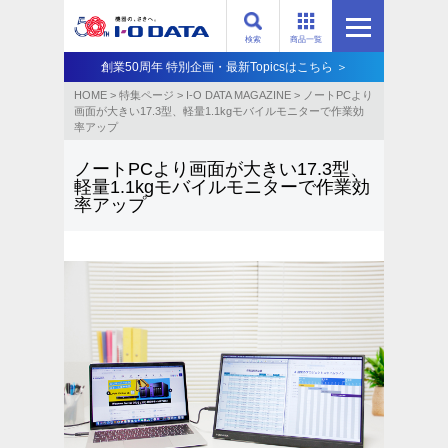
検索
商品一覧
創業50周年 特別企画・最新Topicsはこちら ＞
HOME
>
特集ページ
>
I-O DATA MAGAZINE
>
ノートPCより
画面が大きい17.3型、軽量1.1kgモバイルモニターで作業効
率アップ
ノートPCより画面が大きい17.3型、
軽量1.1kgモバイルモニターで作業効
率アップ