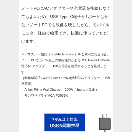
ノートPCにACアダプターや充電器を接続しなく
てもよいため、USB Type-C端子が1ポートしか
ないノートPCでも映像を映しながら、モバイル
モニター経由で給電でき、快適に使っていただ
けます。
※パススルー機能（Dual-Role Power）をご利用になる場合、
ノートPCでは75W以上の供給能力があるUSB Power Delivery
対応ACアダプター、USB充電器を使用することを推奨しま
す。
［動作確認済みUSB Power Delivery対応ACアダプター、USB
充電器］
・Anker Prime Wall Charger（100W／3ports／GaN）
・サンワサプライ ACA-PD93BK