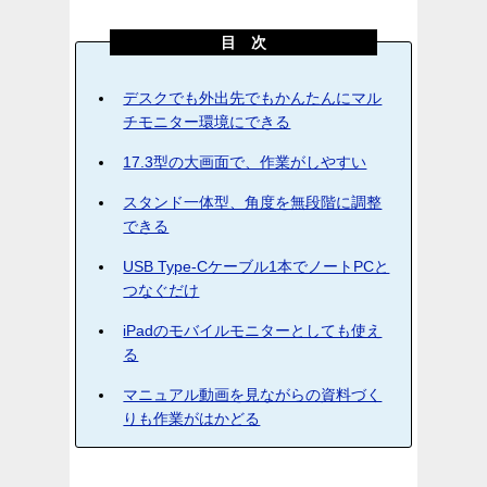
目 次
デスクでも外出先でもかんたんにマル
チモニター環境にできる
17.3型の大画面で、作業がしやすい
スタンド一体型、角度を無段階に調整
できる
USB Type-Cケーブル1本でノートPCと
つなぐだけ
iPadのモバイルモニターとしても使え
る
マニュアル動画を見ながらの資料づく
りも作業がはかどる