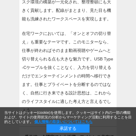
スク環境の構築が一元化され、整理整頓にも大
きく貢献します。配線がまとまり、見た目も機
能も洗練されたワークスペースを実現します。
在宅ワークにおいては、「オンとオフの切り替
え」も重要なテーマです。このモニターなら、
仕事が終わればそのまま動画視聴やゲームへと
切り替えられる点も大きな魅力です。USB Type
-Cケーブルを抜くことなく、入力を切り替える
だけでエンターテインメントの時間へ移行でき
ます。仕事とプライベートを分断するのではな
く、自然に行き来できる設計思想は、これから
のライフスタイルに適した考え方と言えるでし
ょう。
当サイトはクッキー(cookie)を使用します。クッキーはサイト内の一部の機能
および、サイトの使用状況の分析からマーケティング活動に利用することを目
的としています。
個人情報の取扱いについてはこちら
承諾する