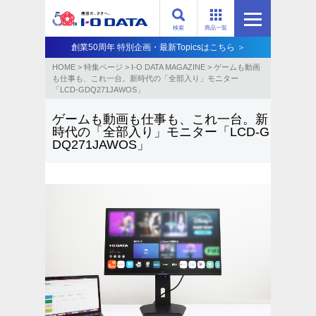
検索
商品一覧
創業50周年 特別企画・最新Topicsはこちら ＞
HOME
>
特集ページ
>
I-O DATA MAGAZINE
>
ゲームも動画
も仕事も、これ一台。新時代の「全部入り」モニター
「LCD-GDQ271JAWOS」
ゲームも動画も仕事も、これ一台。新
時代の「全部入り」モニター「LCD-G
DQ271JAWOS」