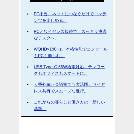
PC不要、ネットにつなぐだけでコンテ
ンツを楽しめる。
PCとワイヤレス接続で、スッキリ快適
なデスクへ。
WQHD×180Hz。本格性能でコンソール
もPCも楽しむ。
USB Type-C 65W給電対応。テレワー
クもオフィスもスマートに。
＜番外編＞会議室でも大活躍。ワイヤ
レス共有でスムーズな進行。
これからの暮らしと働き方の「新しい
基準」