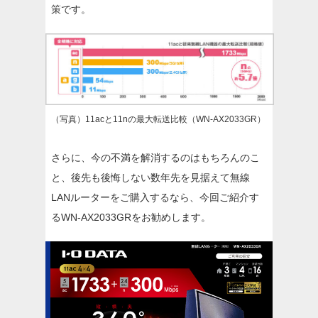
策です。
（写真）11acと11nの最大転送比較（WN-AX2033GR）
さらに、今の不満を解消するのはもちろんのこ
と、後先も後悔しない数年先を見据えて無線
LANルーターをご購入するなら、今回ご紹介す
るWN-AX2033GRをお勧めします。