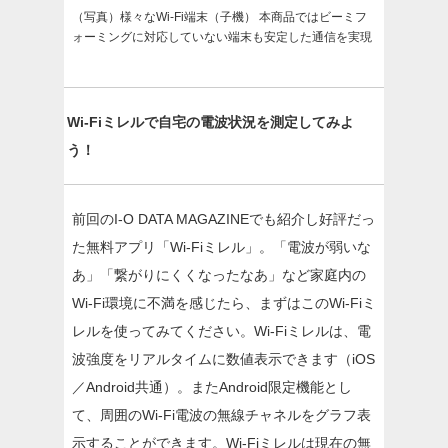
（写真）様々なWi-Fi端末（子機） 本商品ではビーミフ
ォーミングに対応していない端末も安定した通信を実現
Wi-Fiミレルで自宅の電波状況を測定してみよ
う！
前回のI-O DATA MAGAZINEでも紹介し好評だっ
た無料アプリ「Wi-Fiミレル」。「電波が弱いな
あ」「繋がりにくくなったなあ」など家庭内の
Wi-Fi環境に不満を感じたら、まずはこのWi-Fiミ
レルを使ってみてください。Wi-Fiミレルは、電
波強度をリアルタイムに数値表示できます（iOS
／Android共通）。またAndroid限定機能とし
て、周囲のWi-Fi電波の無線チャネルをグラフ表
示することができます。Wi-Fiミレルは現在の無