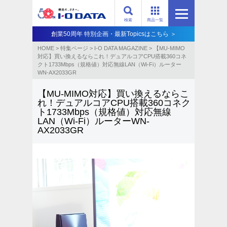
検索
商品一覧
創業50周年 特別企画・最新Topicsはこちら ＞
HOME
>
特集ページ
>
I-O DATA MAGAZINE
>
【MU-MIMO
対応】買い換えるならこれ！デュアルコアCPU搭載360コネ
クト1733Mbps（規格値）対応無線LAN（Wi-Fi）ルーター
WN-AX2033GR
【MU-MIMO対応】買い換えるならこ
れ！デュアルコアCPU搭載360コネク
ト1733Mbps（規格値）対応無線
LAN（Wi-Fi）ルーターWN-
AX2033GR