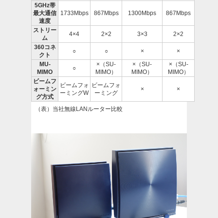
5GHz帯
最大通信
1733Mbps
867Mbps
1300Mbps
867Mbps
速度
ストリー
4×4
2×2
3×3
2×2
ム
360コネ
○
○
×
×
クト
MU-
×（SU-
×（SU-
×（SU-
○
MIMO
MIMO）
MIMO）
MIMO）
ビームフ
ビームフォ
ビームフォ
ォーミン
×
×
ーミングW
ーミング
グ方式
（表）当社無線LANルーター比較