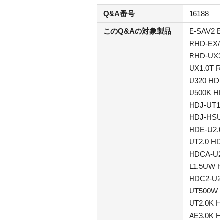
Q&A番号
16188
このQ&Aの対象製品
E-SAV2 
RHD-EX/
RHD-UX3
UX1.0T 
U320 HD
U500K H
HDJ-UT1
HDJ-HSU
HDE-U2.
UT2.0 H
HDCA-U2
L1.5UW 
HDC2-U2
UT500W 
UT2.0K 
AE3.0K 