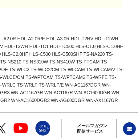
L-A2.0R HDL-A2.0R/E HDL-A3.0R HDL-T2NV HDL-T2WH
V HDL-T3WH HDL-TC1 HDL-TC500 HLS-C1.0 HLS-C1.0HF
0 HLS-C2.0HF HLS-C500 HLS-C500SHF TS-NA220 TS-
TS-NS210 TS-NS310W TS-NS410W TS-PTCAM TS-
OE TS-WLC2 TS-WLC2/CM TS-WLCAM TS-WLCAM/V TS-
S-WLCE/CM TS-WPTCAM TS-WPTCAM2 TS-WRFE TS-
S-WRLC TS-WRLP TS-WRLP/E WN-AC1167DGR WN-
DGR3 WN-AC1167GR WN-AC1167R WN-AC1600DGR WN-
DGR2 WN-AC1600DGR3 WN-AG600DGR WN-AX1167GR
メールマガジン
配信サービス