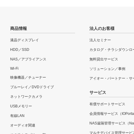
商品情報
法人のお客様
液晶ディスプレイ
法人セミナー
HDD／SSD
カタログ・チラシダウンロ
NAS／アプライアンス
無料貸出サービス
Wi-Fi
ソリューション／事例
映像機器／チューナー
アイオー・パートナー・サ
ブルーレイ／DVDドライブ
サービス
ネットワークカメラ
有償サポートサービス
USBメモリー
会員情報サービス（IOPorta
有線LAN
NAS遠隔管理サービス（Nar
オーディオ関連
マルチデバイス管理サービ