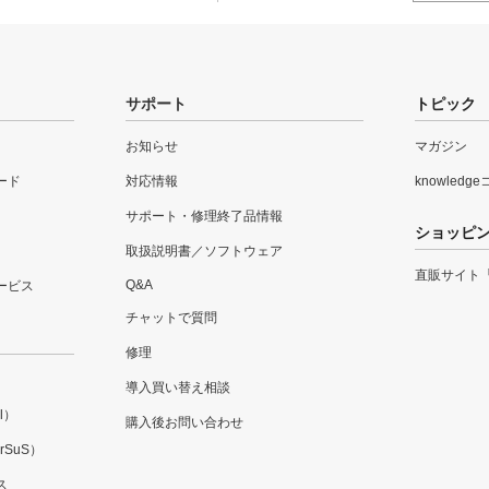
サポート
トピック
お知らせ
マガジン
ード
対応情報
knowledg
サポート・修理終了品情報
ショッピ
取扱説明書／ソフトウェア
直販サイト
Q&A
ービス
チャットで質問
修理
導入買い替え相談
l）
購入後お問い合わせ
SuS）
ス