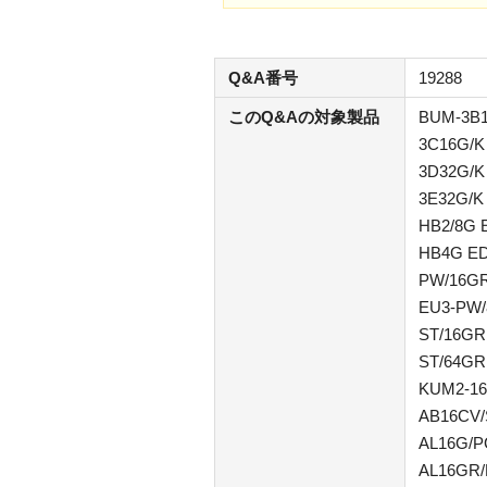
Q&A番号
19288
このQ&Aの対象製品
BUM-3B1
3C16G/K
3D32G/K
3E32G/K
HB2/8G 
HB4G ED
PW/16GR
EU3-PW/
ST/16GR
ST/64GR
KUM2-16
AB16CV/
AL16G/P
AL16GR/