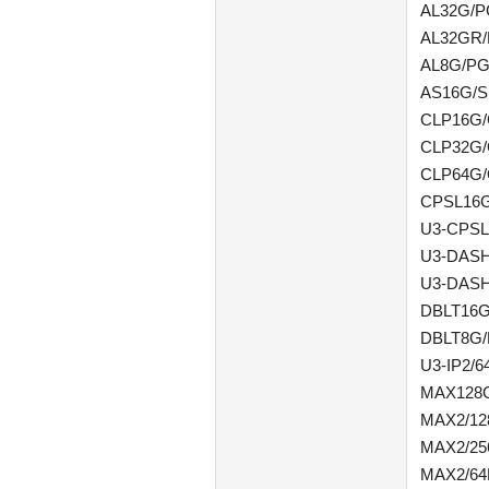
AL32G/P
AL32GR/
AL8G/PG
AS16G/S
CLP16G/
CLP32G/
CLP64G/
CPSL16G
U3-CPSL
U3-DASH
U3-DASH
DBLT16G
DBLT8G/
U3-IP2/
MAX128G
MAX2/12
MAX2/25
MAX2/64