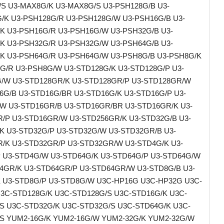
S U3-MAX8G/K U3-MAX8G/S U3-PSH128G/B U3-
/K U3-PSH128G/R U3-PSH128G/W U3-PSH16G/B U3-
K U3-PSH16G/R U3-PSH16G/W U3-PSH32G/B U3-
K U3-PSH32G/R U3-PSH32G/W U3-PSH64G/B U3-
K U3-PSH64G/R U3-PSH64G/W U3-PSH8G/B U3-PSH8G/K
G/R U3-PSH8G/W U3-STD128G/K U3-STD128G/P U3-
/W U3-STD128GR/K U3-STD128GR/P U3-STD128GR/W
6G/B U3-STD16G/BR U3-STD16G/K U3-STD16G/P U3-
W U3-STD16GR/B U3-STD16GR/BR U3-STD16GR/K U3-
/P U3-STD16GR/W U3-STD256GR/K U3-STD32G/B U3-
K U3-STD32G/P U3-STD32G/W U3-STD32GR/B U3-
/K U3-STD32GR/P U3-STD32GR/W U3-STD4G/K U3-
 U3-STD4G/W U3-STD64G/K U3-STD64G/P U3-STD64G/W
4GR/K U3-STD64GR/P U3-STD64GR/W U3-STD8G/B U3-
 U3-STD8G/P U3-STD8G/W U3C-HP16G U3C-HP32G U3C-
3C-STD128G/K U3C-STD128G/S U3C-STD16G/K U3C-
S U3C-STD32G/K U3C-STD32G/S U3C-STD64G/K U3C-
S YUM2-16G/K YUM2-16G/W YUM2-32G/K YUM2-32G/W