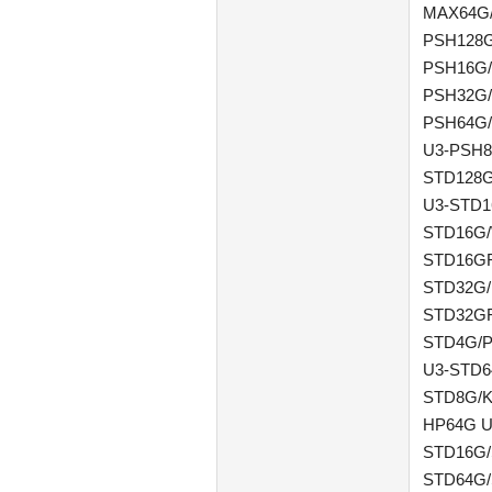
MAX64G/
PSH128G
PSH16G/
PSH32G/
PSH64G/
U3-PSH8
STD128G
U3-STD1
STD16G/
STD16GR
STD32G/
STD32GR
STD4G/P
U3-STD6
STD8G/K
HP64G U
STD16G/
STD64G/