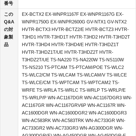
番号
この
EX-BCTX2 EX-WNPR1167F EX-WNPR1167G EX-
Q&A
WNPR1750G EX-WNPR2600G GV-NTX1 GV-NTX2
の対
HVTR-BCTX3 HVTR-BCTZ2/E HVTR-BCTZ3 HVTR-
象製
T3HD1 HVTR-T3HD1T HVTR-T3HD2 HVTR-T3HD2T
品
HVTR-T3HD4 HVTR-T3HD4/E HVTR-T3HDZ1T
HVTR-T3HDZ1T/UE HVTR-T3HDZ2T HVTR-
T3HDZ2T/UE TS-NA220 TS-NA220W TS-NS110W
TS-NS210 TS-PTCAM TS-PTCAM/POE TS-WLC2
TS-WLC2/CM TS-WLCAM TS-WLCAM/V TS-WLCE
TS-WLCE/CM TS-WPTCAM TS-WPTCAM2 TS-
WRFE TS-WRLA TS-WRLC TS-WRLP TS-WRLP/E
TS-WRLP/P WN-AC1167DGR WN-AC1167DGR3 WN-
AC1167GR WN-AC1167GRV6P WN-AC1167R WN-
AC1600DGR WN-AC1600DGR2 WN-AC1600DGR3
WN-AC583RK WN-AC583TRK WN-AC733GR WN-
AC733GR2 WN-AC733GR3 WN-AG300DGR WN-
AG300DGR(E) WN-AG450DGR WN-AG450DGR-E