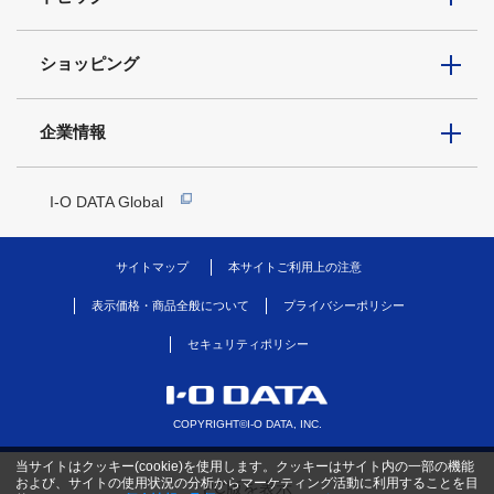
ショッピング
企業情報
I-O DATA Global
サイトマップ
本サイトご利用上の注意
表示価格・商品全般について
プライバシーポリシー
セキュリティポリシー
COPYRIGHT©I-O DATA, INC.
当サイトはクッキー(cookie)を使用します。クッキーはサイト内の一部の機能
および、サイトの使用状況の分析からマーケティング活動に利用することを目
PC版を表示