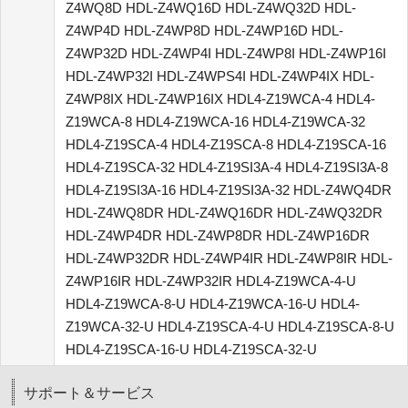
Z4WQ8D HDL-Z4WQ16D HDL-Z4WQ32D HDL-
Z4WP4D HDL-Z4WP8D HDL-Z4WP16D HDL-
Z4WP32D HDL-Z4WP4I HDL-Z4WP8I HDL-Z4WP16I
HDL-Z4WP32I HDL-Z4WPS4I HDL-Z4WP4IX HDL-
Z4WP8IX HDL-Z4WP16IX HDL4-Z19WCA-4 HDL4-
Z19WCA-8 HDL4-Z19WCA-16 HDL4-Z19WCA-32
HDL4-Z19SCA-4 HDL4-Z19SCA-8 HDL4-Z19SCA-16
HDL4-Z19SCA-32 HDL4-Z19SI3A-4 HDL4-Z19SI3A-8
HDL4-Z19SI3A-16 HDL4-Z19SI3A-32 HDL-Z4WQ4DR
HDL-Z4WQ8DR HDL-Z4WQ16DR HDL-Z4WQ32DR
HDL-Z4WP4DR HDL-Z4WP8DR HDL-Z4WP16DR
HDL-Z4WP32DR HDL-Z4WP4IR HDL-Z4WP8IR HDL-
Z4WP16IR HDL-Z4WP32IR HDL4-Z19WCA-4-U
HDL4-Z19WCA-8-U HDL4-Z19WCA-16-U HDL4-
Z19WCA-32-U HDL4-Z19SCA-4-U HDL4-Z19SCA-8-U
HDL4-Z19SCA-16-U HDL4-Z19SCA-32-U
サポート＆サービス