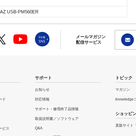
/AZ USB-PM560ER
メールマガジン
配信サービス
サポート
トピック
お知らせ
マガジン
ード
対応情報
knowledg
サポート・修理終了品情報
ショッピ
取扱説明書／ソフトウェア
直販サイト
Q&A
ービス