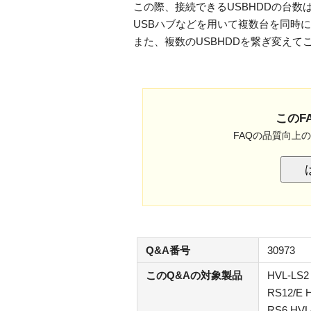
この際、接続できるUSBHDDの台数
USBハブなどを用いて複数台を同時
また、複数のUSBHDDを繋ぎ変え
このF
FAQの品質向上
Q&A番号
30973
このQ&Aの対象製品
HVL-LS2
RS12/E 
RS6 HVL