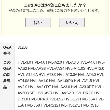
このFAQはお役に立ちましたか？
FAQの品質向上のため、回答にご協力をお願いいたします。
はい
いいえ
Q&A
31203
番号
この
HVL-3.0 HVL-4.0 HVL-A2.0 HVL-A3.0 HVL-A4.0 HVL-
Q&A
AAS2 HVL-AAS3 HVL-AAS4 HVL-AT1.0S HVL-AT2.0
の対
HVL-AT2.0A HVL-AT3.0 HVL-AT3.0A HVL-AT4.0 HVL-
象製
AT4.0A HVL-AV1.0 HVL-AV1.0(PI) HVL-AV1.5 HVL-
品
AV2.0 HVL-AV2.0DT HVL-AV3.0 HVL-AV3.0DT HVL-
AV500(SP) HVL-AVR HVL-AVS2.0 HVL-DR2.0 HVL-
DR3.0 HVL-DR4.0 HVL-LS2 HVL-LS3 HVL-LS4 HVL-
LS6 HVL-LS8 HVL-RS12 HVL-RS12/E HVL-RS16