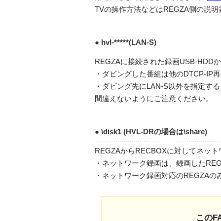
TVの操作方法などはREGZA側の説
● hvl-*****(LAN-S)
REGZAに接続された録画USB-HD
・ダビングした番組は他のDTCP-I
・ダビング先にLAN-S以外を指定
間違えないようにご注意ください。
● \disk1 (HVL-DRの場合は\share)
REGZAからRECBOXに対してネ
・ネットワーク録画は、録画したRE
・ネットワーク録画対応のREGZAの
このF