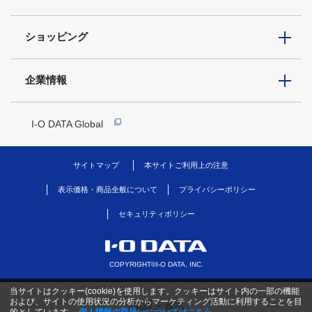
ショッピング
企業情報
I-O DATA Global
サイトマップ
本サイトご利用上の注意
表示価格・商品全般について
プライバシーポリシー
セキュリティポリシー
COPYRIGHT©I-O DATA, INC.
当サイトはクッキー(cookie)を使用します。クッキーはサイト内の一部の機能
および、サイトの使用状況の分析からマーケティング活動に利用することを目
PC版を表示
的としています。
個人情報の取扱いについてはこちら