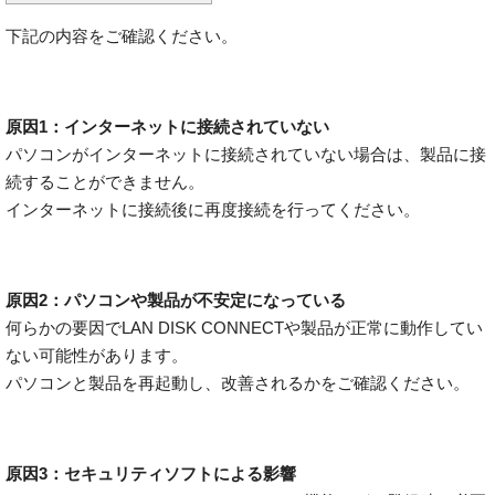
下記の内容をご確認ください。
原因1：インターネットに接続されていない
パソコンがインターネットに接続されていない場合は、製品に接
続することができません。
インターネットに接続後に再度接続を行ってください。
原因2：パソコンや製品が不安定になっている
何らかの要因でLAN DISK CONNECTや製品が正常に動作してい
ない可能性があります。
パソコンと製品を再起動し、改善されるかをご確認ください。
原因3：セキュリティソフトによる影響