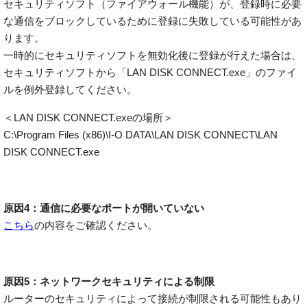
セキュリティソフト（ファイアウォール機能）が、登録時に必要
な通信をブロックしているために登録に失敗している可能性があ
ります。
一時的にセキュリティソフトを無効化後に登録が行えた場合は、
セキュリティソフトから「LAN DISK CONNECT.exe」のファイ
ルを例外登録してください。
＜LAN DISK CONNECT.exeの場所＞
C:\Program Files (x86)\I-O DATA\LAN DISK CONNECT\LAN
DISK CONNECT.exe
原因4：通信に必要なポートが開いていない
こちら
の内容をご確認ください。
原因5：ネットワークセキュリティによる制限
ルーターのセキュリティによって接続が制限される可能性もあり