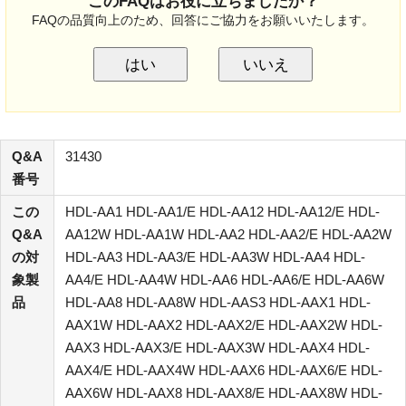
このFAQはお役に立ちましたか？
FAQの品質向上のため、回答にご協力をお願いいたします。
はい
いいえ
Q&A
31430
番号
この
HDL-AA1 HDL-AA1/E HDL-AA12 HDL-AA12/E HDL-
Q&A
AA12W HDL-AA1W HDL-AA2 HDL-AA2/E HDL-AA2W
の対
HDL-AA3 HDL-AA3/E HDL-AA3W HDL-AA4 HDL-
象製
AA4/E HDL-AA4W HDL-AA6 HDL-AA6/E HDL-AA6W
品
HDL-AA8 HDL-AA8W HDL-AAS3 HDL-AAX1 HDL-
AAX1W HDL-AAX2 HDL-AAX2/E HDL-AAX2W HDL-
AAX3 HDL-AAX3/E HDL-AAX3W HDL-AAX4 HDL-
AAX4/E HDL-AAX4W HDL-AAX6 HDL-AAX6/E HDL-
AAX6W HDL-AAX8 HDL-AAX8/E HDL-AAX8W HDL-