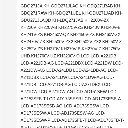
GDQ271JA KH-GDQ271JLAQ KH-GDQ271RAB KH-
GDQ271RAW KH-GDQ271UEL KH-GDU271JAD KH-
GDU271JLAQD KH-LDQ271JAB KH2200V-ZX
KH220V KH220V-B KH2275V-ZS KH240V KH240V-B
KH241V-ZS KH2450V-QZ KH2450V-ZX KH2460V-ZX
KH2470V-ZX KH2500V-ZX2 KH2502V-ZX2 KH250V-Z
KH252V-ZS KH270V KH270V-B KH270V-Z KH2750V-
UHD KH2760V-UZ KH3200V-Q LCD LCD-A221DB
LCD-A221DB-AG LCD-A221DBX LCD-A221DW LCD-
A221DW-AG LCD-A241DB LCD-A241DB-AG LCD-
A241DBX LCD-A241DW LCD-A241DW-AG LCD-
A271DB LCD-A271DB-AG LCD-A271DBX LCD-
A271DW LCD-A271DW-AG LCD-AD151SEW LCD-
AD153SFB-T LCD-AD173SESB LCD-AD173SESB-A
LCD-AD173SESB-AG LCD-AD173SESW LCD-
AD173SESW-A LCD-AD173SESW-AG LCD-
AD173SESW-P LCD-AD173SFB-T LCD-AD173SFB-T-
AG LCD-AD192SEDB LCD-AD192SEDSB LCD-