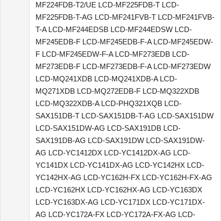
MF224FDB-T2/UE LCD-MF225FDB-T LCD-
MF225FDB-T-AG LCD-MF241FVB-T LCD-MF241FVB-
T-A LCD-MF244EDSB LCD-MF244EDSW LCD-
MF245EDB-F LCD-MF245EDB-F-A LCD-MF245EDW-
F LCD-MF245EDW-F-A LCD-MF273EDB LCD-
MF273EDB-F LCD-MF273EDB-F-A LCD-MF273EDW
LCD-MQ241XDB LCD-MQ241XDB-A LCD-
MQ271XDB LCD-MQ272EDB-F LCD-MQ322XDB
LCD-MQ322XDB-A LCD-PHQ321XQB LCD-
SAX151DB-T LCD-SAX151DB-T-AG LCD-SAX151DW
LCD-SAX151DW-AG LCD-SAX191DB LCD-
SAX191DB-AG LCD-SAX191DW LCD-SAX191DW-
AG LCD-YC1412DX LCD-YC1412DX-AG LCD-
YC141DX LCD-YC141DX-AG LCD-YC142HX LCD-
YC142HX-AG LCD-YC162H-FX LCD-YC162H-FX-AG
LCD-YC162HX LCD-YC162HX-AG LCD-YC163DX
LCD-YC163DX-AG LCD-YC171DX LCD-YC171DX-
AG LCD-YC172A-FX LCD-YC172A-FX-AG LCD-