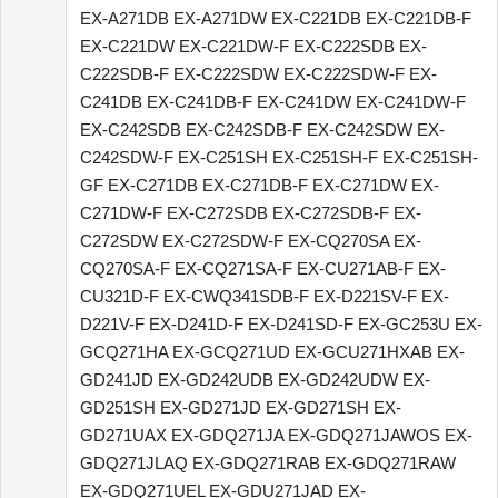
EX-A271DB EX-A271DW EX-C221DB EX-C221DB-F
EX-C221DW EX-C221DW-F EX-C222SDB EX-
C222SDB-F EX-C222SDW EX-C222SDW-F EX-
C241DB EX-C241DB-F EX-C241DW EX-C241DW-F
EX-C242SDB EX-C242SDB-F EX-C242SDW EX-
C242SDW-F EX-C251SH EX-C251SH-F EX-C251SH-
GF EX-C271DB EX-C271DB-F EX-C271DW EX-
C271DW-F EX-C272SDB EX-C272SDB-F EX-
C272SDW EX-C272SDW-F EX-CQ270SA EX-
CQ270SA-F EX-CQ271SA-F EX-CU271AB-F EX-
CU321D-F EX-CWQ341SDB-F EX-D221SV-F EX-
D221V-F EX-D241D-F EX-D241SD-F EX-GC253U EX-
GCQ271HA EX-GCQ271UD EX-GCU271HXAB EX-
GD241JD EX-GD242UDB EX-GD242UDW EX-
GD251SH EX-GD271JD EX-GD271SH EX-
GD271UAX EX-GDQ271JA EX-GDQ271JAWOS EX-
GDQ271JLAQ EX-GDQ271RAB EX-GDQ271RAW
EX-GDQ271UEL EX-GDU271JAD EX-