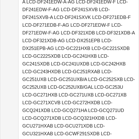
A LCD-DF241EDW-A-AG LCD-DF241EDW-F LCD-
DF241EDW-F-AG LCD-DF241SXVB LCD-
DF241SXVB-A LCD-DF241SXVK LCD-DF271EDB-F
LCD-DF271EDB-F-AG LCD-DF271EDW-F LCD-
DF271EDW-F-AG LCD-DF321XDB LCD-DF321XDB-A
LCD-DF321XDB-AG LCD-DX251EPB LCD-
DX251EPB-AG LCD-GC221HXB LCD-GC221SXDB
LCD-GC222SXDB LCD-GC241HXB LCD-
GC241SXDB LCD-GC241UXDB LCD-GC242HXB
LCD-GC243HXDB LCD-GC251RXAB LCD-
GC251UXB LCD-GC251UXB/A LCD-GC252SXB LCD-
GC252UXB LCD-GC252UXB/GAL LCD-GC253U
LCD-GC271HXB LCD-GC271UXB LCD-GC271XB
LCD-GC271XCVB LCD-GC272HXDB LCD-
GCQ241XDB LCD-GCQ271HA LCD-GCQ271UD
LCD-GCQ271XDB LCD-GCQ321HXDB LCD-
GCU271HXAB LCD-GCU271XDB LCD-
GCU321HXAB LCD-GCWF291SXDB LCD-