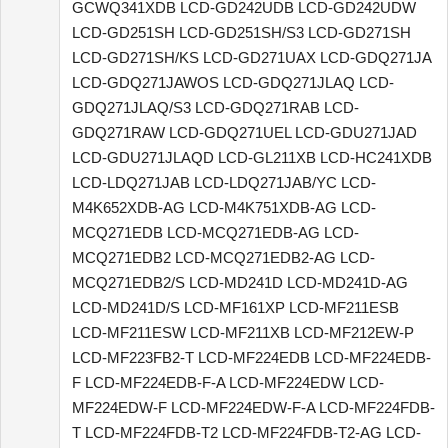
GCWQ341XDB LCD-GD242UDB LCD-GD242UDW
LCD-GD251SH LCD-GD251SH/S3 LCD-GD271SH
LCD-GD271SH/KS LCD-GD271UAX LCD-GDQ271JA
LCD-GDQ271JAWOS LCD-GDQ271JLAQ LCD-
GDQ271JLAQ/S3 LCD-GDQ271RAB LCD-
GDQ271RAW LCD-GDQ271UEL LCD-GDU271JAD
LCD-GDU271JLAQD LCD-GL211XB LCD-HC241XDB
LCD-LDQ271JAB LCD-LDQ271JAB/YC LCD-
M4K652XDB-AG LCD-M4K751XDB-AG LCD-
MCQ271EDB LCD-MCQ271EDB-AG LCD-
MCQ271EDB2 LCD-MCQ271EDB2-AG LCD-
MCQ271EDB2/S LCD-MD241D LCD-MD241D-AG
LCD-MD241D/S LCD-MF161XP LCD-MF211ESB
LCD-MF211ESW LCD-MF211XB LCD-MF212EW-P
LCD-MF223FB2-T LCD-MF224EDB LCD-MF224EDB-
F LCD-MF224EDB-F-A LCD-MF224EDW LCD-
MF224EDW-F LCD-MF224EDW-F-A LCD-MF224FDB-
T LCD-MF224FDB-T2 LCD-MF224FDB-T2-AG LCD-