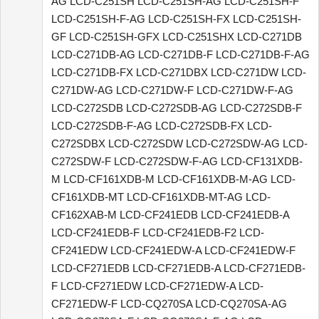
AG LCD-C251SH LCD-C251SH-AG LCD-C251SH-F
LCD-C251SH-F-AG LCD-C251SH-FX LCD-C251SH-
GF LCD-C251SH-GFX LCD-C251SHX LCD-C271DB
LCD-C271DB-AG LCD-C271DB-F LCD-C271DB-F-AG
LCD-C271DB-FX LCD-C271DBX LCD-C271DW LCD-
C271DW-AG LCD-C271DW-F LCD-C271DW-F-AG
LCD-C272SDB LCD-C272SDB-AG LCD-C272SDB-F
LCD-C272SDB-F-AG LCD-C272SDB-FX LCD-
C272SDBX LCD-C272SDW LCD-C272SDW-AG LCD-
C272SDW-F LCD-C272SDW-F-AG LCD-CF131XDB-
M LCD-CF161XDB-M LCD-CF161XDB-M-AG LCD-
CF161XDB-MT LCD-CF161XDB-MT-AG LCD-
CF162XAB-M LCD-CF241EDB LCD-CF241EDB-A
LCD-CF241EDB-F LCD-CF241EDB-F2 LCD-
CF241EDW LCD-CF241EDW-A LCD-CF241EDW-F
LCD-CF271EDB LCD-CF271EDB-A LCD-CF271EDB-
F LCD-CF271EDW LCD-CF271EDW-A LCD-
CF271EDW-F LCD-CQ270SA LCD-CQ270SA-AG