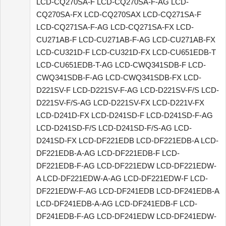
LCD-CQ270SA-F LCD-CQ270SA-F-AG LCD-
CQ270SA-FX LCD-CQ270SAX LCD-CQ271SA-F
LCD-CQ271SA-F-AG LCD-CQ271SA-FX LCD-
CU271AB-F LCD-CU271AB-F-AG LCD-CU271AB-FX
LCD-CU321D-F LCD-CU321D-FX LCD-CU651EDB-T
LCD-CU651EDB-T-AG LCD-CWQ341SDB-F LCD-
CWQ341SDB-F-AG LCD-CWQ341SDB-FX LCD-
D221SV-F LCD-D221SV-F-AG LCD-D221SV-F/S LCD-
D221SV-F/S-AG LCD-D221SV-FX LCD-D221V-FX
LCD-D241D-FX LCD-D241SD-F LCD-D241SD-F-AG
LCD-D241SD-F/S LCD-D241SD-F/S-AG LCD-
D241SD-FX LCD-DF221EDB LCD-DF221EDB-A LCD-
DF221EDB-A-AG LCD-DF221EDB-F LCD-
DF221EDB-F-AG LCD-DF221EDW LCD-DF221EDW-
A LCD-DF221EDW-A-AG LCD-DF221EDW-F LCD-
DF221EDW-F-AG LCD-DF241EDB LCD-DF241EDB-A
LCD-DF241EDB-A-AG LCD-DF241EDB-F LCD-
DF241EDB-F-AG LCD-DF241EDW LCD-DF241EDW-