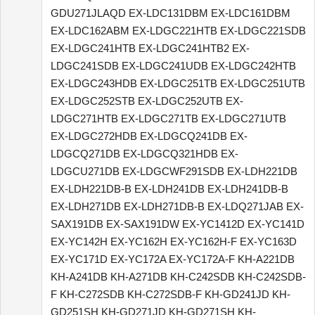
GDU271JLAQD EX-LDC131DBM EX-LDC161DBM
EX-LDC162ABM EX-LDGC221HTB EX-LDGC221SDB
EX-LDGC241HTB EX-LDGC241HTB2 EX-
LDGC241SDB EX-LDGC241UDB EX-LDGC242HTB
EX-LDGC243HDB EX-LDGC251TB EX-LDGC251UTB
EX-LDGC252STB EX-LDGC252UTB EX-
LDGC271HTB EX-LDGC271TB EX-LDGC271UTB
EX-LDGC272HDB EX-LDGCQ241DB EX-
LDGCQ271DB EX-LDGCQ321HDB EX-
LDGCU271DB EX-LDGCWF291SDB EX-LDH221DB
EX-LDH221DB-B EX-LDH241DB EX-LDH241DB-B
EX-LDH271DB EX-LDH271DB-B EX-LDQ271JAB EX-
SAX191DB EX-SAX191DW EX-YC1412D EX-YC141D
EX-YC142H EX-YC162H EX-YC162H-F EX-YC163D
EX-YC171D EX-YC172A EX-YC172A-F KH-A221DB
KH-A241DB KH-A271DB KH-C242SDB KH-C242SDB-
F KH-C272SDB KH-C272SDB-F KH-GD241JD KH-
GD251SH KH-GD271JD KH-GD271SH KH-