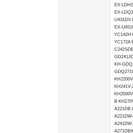
EX-LDH2
EX-LDQ2
U431DX 
EX-U651
YC142H 
YC172A 
C242SDB
GD241JD
KH-GDQ
GDQ271
KH2200V
KH241V-
KH2500V
B KH270
A221DB 
A221DW-
A241DW 
A271DBX