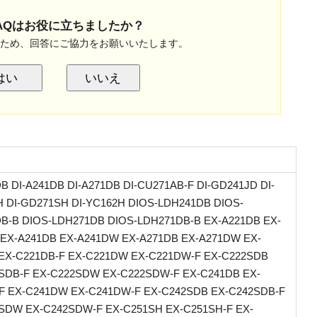
AQはお役に立ちましたか？
のため、回答にご協力をお願いいたします。
はい
いいえ
DB DI-A241DB DI-A271DB DI-CU271AB-F DI-GD241JD DI-
 DI-GD271SH DI-YC162H DIOS-LDH241DB DIOS-
B-B DIOS-LDH271DB DIOS-LDH271DB-B EX-A221DB EX-
EX-A241DB EX-A241DW EX-A271DB EX-A271DW EX-
EX-C221DB-F EX-C221DW EX-C221DW-F EX-C222SDB
SDB-F EX-C222SDW EX-C222SDW-F EX-C241DB EX-
F EX-C241DW EX-C241DW-F EX-C242SDB EX-C242SDB-F
SDW EX-C242SDW-F EX-C251SH EX-C251SH-F EX-