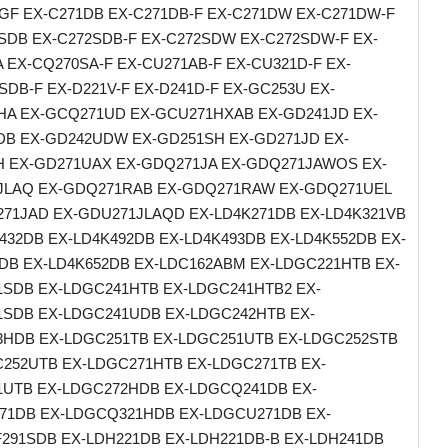
GF EX-C271DB EX-C271DB-F EX-C271DW EX-C271DW-F
SDB EX-C272SDB-F EX-C272SDW EX-C272SDW-F EX-
 EX-CQ270SA-F EX-CU271AB-F EX-CU321D-F EX-
DB-F EX-D221V-F EX-D241D-F EX-GC253U EX-
A EX-GCQ271UD EX-GCU271HXAB EX-GD241JD EX-
B EX-GD242UDW EX-GD251SH EX-GD271JD EX-
 EX-GD271UAX EX-GDQ271JA EX-GDQ271JAWOS EX-
JLAQ EX-GDQ271RAB EX-GDQ271RAW EX-GDQ271UEL
71JAD EX-GDU271JLAQD EX-LD4K271DB EX-LD4K321VB
432DB EX-LD4K492DB EX-LD4K493DB EX-LD4K552DB EX-
DB EX-LD4K652DB EX-LDC162ABM EX-LDGC221HTB EX-
SDB EX-LDGC241HTB EX-LDGC241HTB2 EX-
SDB EX-LDGC241UDB EX-LDGC242HTB EX-
3HDB EX-LDGC251TB EX-LDGC251UTB EX-LDGC252STB
252UTB EX-LDGC271HTB EX-LDGC271TB EX-
1UTB EX-LDGC272HDB EX-LDGCQ241DB EX-
71DB EX-LDGCQ321HDB EX-LDGCU271DB EX-
91SDB EX-LDH221DB EX-LDH221DB-B EX-LDH241DB