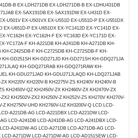
41DB-B EX-LDH271DB EX-LDH271DB-B EX-LDHU431DB
71JAB EX-SAX191DB EX-SAX191DW EX-U431D EX-
EX-U501V EX-U501VX EX-U551D EX-U551D-P EX-U551DX
D EX-U651D-P EX-U651DX EX-YC1412D EX-YC141D EX-
EX-YC162H EX-YC162H-F EX-YC163D EX-YC171D EX-
EX-YC172A-F KH-A221DB KH-A241DB KH-A271DB KH-
 KH-C242SDB-F KH-C272SDB KH-C272SDB-F KH-
 KH-GD251SH KH-GD271JD KH-GD271SH KH-GDQ271JA
271JLAQ KH-GDQ271RAB KH-GDQ271RAW KH-
UEL KH-GDU271JAD KH-GDU271JLAQD KH-LDQ271JAB
-ZX KH220V KH220V-B KH2275V-ZS KH240V KH240V-B
ZS KH2450V-QZ KH2450V-ZX KH2460V-ZX KH2470V-ZX
-ZX2 KH2502V-ZX2 KH250V-Z KH252V-ZS KH270V KH270V-
V-Z KH2750V-UHD KH2760V-UZ KH3200V-Q LCD LCD-
LCD-A221DB-AG LCD-A221DBX LCD-A221DW LCD-
AG LCD-A241DB LCD-A241DB-AG LCD-A241DBX LCD-
LCD-A241DW-AG LCD-A271DB LCD-A271DB-AG LCD-
 LCD-A271DW LCD-A271DW-AG LCD-AD151SEW LCD-