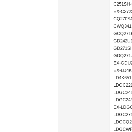
C251SH-
EX-C272
CQ270SA
CWQ341S
GCQ271H
GD242UD
GD271SH
GDQ271
EX-GDU2
EX-LD4K
LD4K651
LDGC221
LDGC241
LDGC24
EX-LDGC
LDGC27
LDGCQ2
LDGCWF2